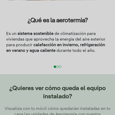
¿Qué es la aerotermia?
Es un
sistema sostenible
de climatización para
A
viviendas que aprovecha la energía del aire exterior
c
para producir
calefacción en invierno, refrigeración
r
en verano y agua caliente
durante todo el año.
v
c
¿Quieres ver cómo queda el equipo
instalado?
Visualiza con tu móvil cómo quedarían instaladas en tu
casa las unidades de Aerotermia con nuestra