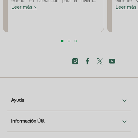
exterior en calefacción para el invierno,
eficiente 
refrigeración para el ver...
aerotermia.
Leer más >
Leer más
Ayuda
Información Útil