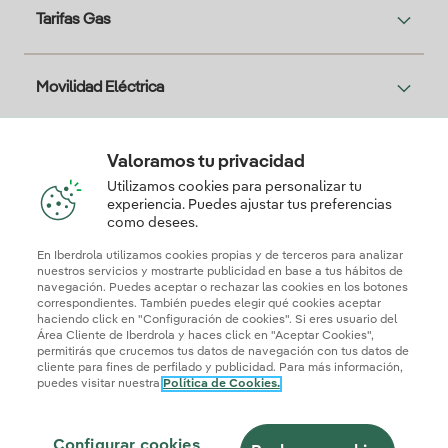
Tarifas Gas
Movilidad Eléctrica
Solar
Valoramos tu privacidad
Utilizamos cookies para personalizar tu
experiencia. Puedes ajustar tus preferencias
Te interesa
como desees.
En Iberdrola utilizamos cookies propias y de terceros para analizar
nuestros servicios y mostrarte publicidad en base a tus hábitos de
navegación. Puedes aceptar o rechazar las cookies en los botones
correspondientes. También puedes elegir qué cookies aceptar
Descarga la App Iberdrola Clientes
haciendo click en "Configuración de cookies". Si eres usuario del
Área Cliente de Iberdrola y haces click en "Aceptar Cookies",
permitirás que crucemos tus datos de navegación con tus datos de
cliente para fines de perfilado y publicidad. Para más información,
puedes visitar nuestra
Política de Cookies.
Mapa web
Información legal y Política de cookies
Política de privacidad
Configurar cookies
Configurar cookies
Seguridad de la información
Accesibilidad