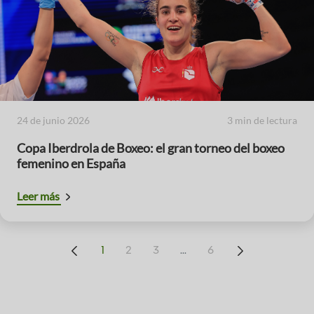
24 de junio 2026
3 min de lectura
Copa Iberdrola de Boxeo: el gran torneo del boxeo
femenino en España
Leer más
...
1
2
3
6