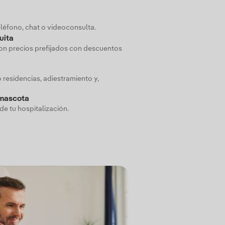
eléfono, chat o videoconsulta.
uita
con precios prefijados con descuentos
 residencias, adiestramiento y,
 mascota
e tu hospitalización.