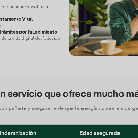
d permanente absoluta u
estamento Vital
o.
trámites por fallecimiento
 de la vida digital del fallecido.
n servicio que ofrece mucho m
compañarte y asegurarte de que la energía no sea una carga
Indemnización
Edad asegurada