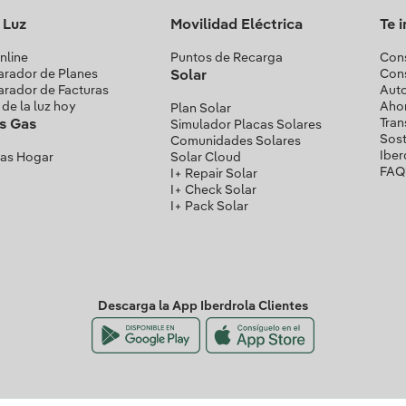
a Luz
Movilidad Eléctrica
Te 
nline
Puntos de Recarga
Cons
rador de Planes
Con
Solar
rador de Facturas
Aut
 de la luz hoy
Ahor
Plan Solar
Tran
as Gas
Simulador Placas Solares
Sost
Comunidades Solares
Iber
Gas Hogar
Solar Cloud
FAQ
I+ Repair Solar
I+ Check Solar
I+ Pack Solar
Descarga la App Iberdrola Clientes