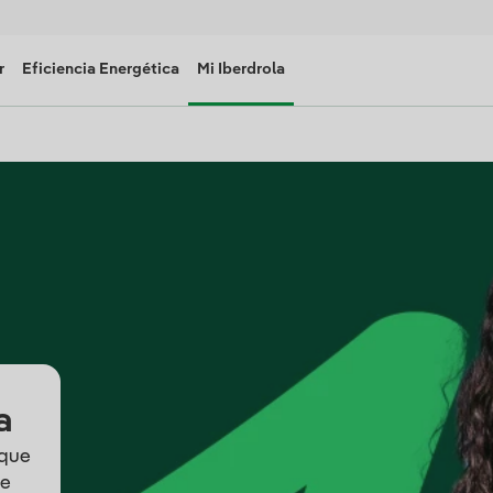
r
Eficiencia Energética
Mi Iberdrola
a
 que
de