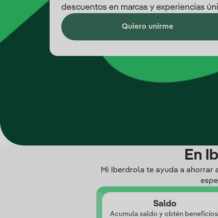
descuentos en marcas y experiencias úni
Quiero unirme
En I
Mi Iberdrola te ayuda a ahorrar
espe
Saldo
Acumula saldo y obtén beneficios