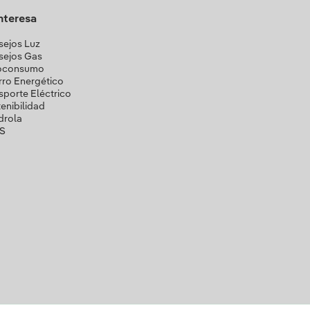
interesa
ejos Luz
sejos Gas
oconsumo
ro Energético
sporte Eléctrico
enibilidad
drola
S