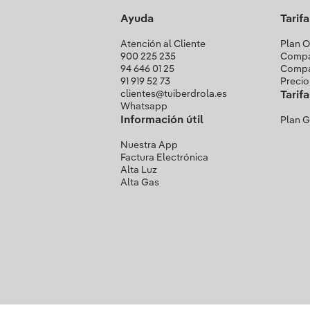
Ayuda
Tarif
Atención al Cliente
Plan O
900 225 235
Compa
94 646 01 25
Compa
91 919 52 73
Precio
clientes@tuiberdrola.es
Tarif
Whatsapp
Información útil
Plan 
Nuestra App
Factura Electrónica
Alta Luz
Alta Gas