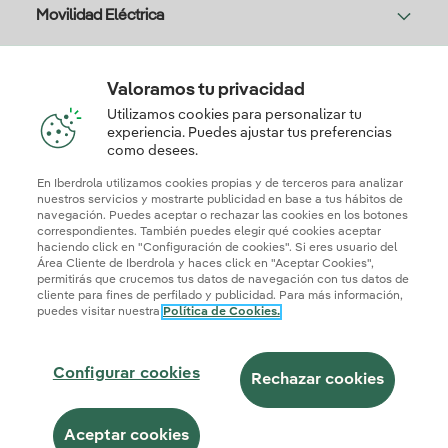
Movilidad Eléctrica
Solar
Valoramos tu privacidad
Utilizamos cookies para personalizar tu
experiencia. Puedes ajustar tus preferencias
Te interesa
como desees.
En Iberdrola utilizamos cookies propias y de terceros para analizar
nuestros servicios y mostrarte publicidad en base a tus hábitos de
navegación. Puedes aceptar o rechazar las cookies en los botones
correspondientes. También puedes elegir qué cookies aceptar
Descarga la App Iberdrola Clientes
haciendo click en "Configuración de cookies". Si eres usuario del
Área Cliente de Iberdrola y haces click en "Aceptar Cookies",
permitirás que crucemos tus datos de navegación con tus datos de
cliente para fines de perfilado y publicidad. Para más información,
puedes visitar nuestra
Política de Cookies.
Mapa web
Información legal y Política de cookies
Política de privacidad
Configurar cookies
Configurar cookies
Seguridad de la información
Accesibilidad
Rechazar cookies
¿Cómo ser colaborador?
Canal de Denuncias
Iberdrola.com
Aceptar cookies
© 2026 Iberdrola Clientes S.A.U.