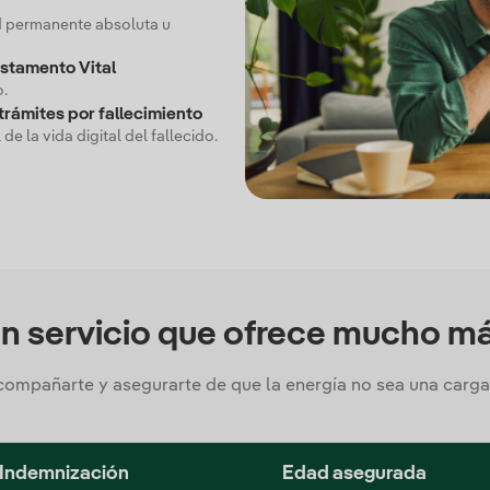
d permanente absoluta u
estamento Vital
o.
trámites por fallecimiento
 de la vida digital del fallecido.
n servicio que ofrece mucho m
compañarte y asegurarte de que la energía no sea una carga
Indemnización
Edad asegurada