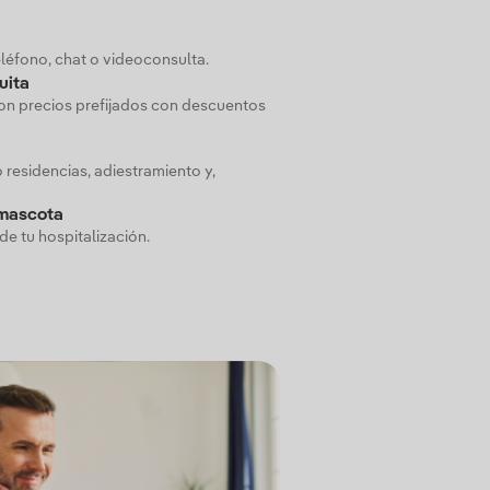
eléfono, chat o videoconsulta.
uita
con precios prefijados con descuentos
 residencias, adiestramiento y,
 mascota
e tu hospitalización.