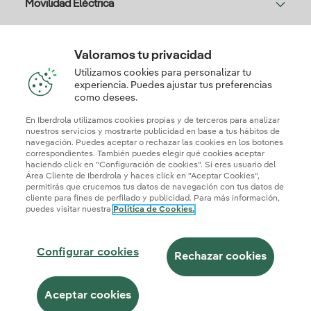
Movilidad Eléctrica
Solar
Valoramos tu privacidad
Utilizamos cookies para personalizar tu
experiencia. Puedes ajustar tus preferencias
como desees.
Te interesa
En Iberdrola utilizamos cookies propias y de terceros para analizar
nuestros servicios y mostrarte publicidad en base a tus hábitos de
navegación. Puedes aceptar o rechazar las cookies en los botones
correspondientes. También puedes elegir qué cookies aceptar
Descarga la App Iberdrola Clientes
haciendo click en "Configuración de cookies". Si eres usuario del
Área Cliente de Iberdrola y haces click en "Aceptar Cookies",
permitirás que crucemos tus datos de navegación con tus datos de
cliente para fines de perfilado y publicidad. Para más información,
puedes visitar nuestra
Política de Cookies.
Mapa web
Información legal y Política de cookies
Política de privacidad
Configurar cookies
Configurar cookies
Seguridad de la información
Accesibilidad
Rechazar cookies
¿Cómo ser colaborador?
Canal de Denuncias
Iberdrola.com
Aceptar cookies
Llámanos al
Te llamamos
© 2026 Iberdrola Clientes S.A.U.
91 123 63 97