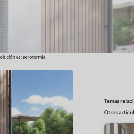
solución es: aerotermia.
Temas relac
Otros artícu