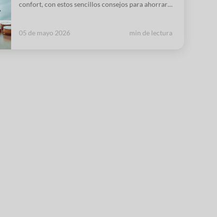
confort, con estos sencillos consejos para ahorrar
energía en el hogar abaratarás la factura a fin de
mes y estarás contribuyendo a combatir el cambio
05 de mayo 2026
min de lectura
climático.