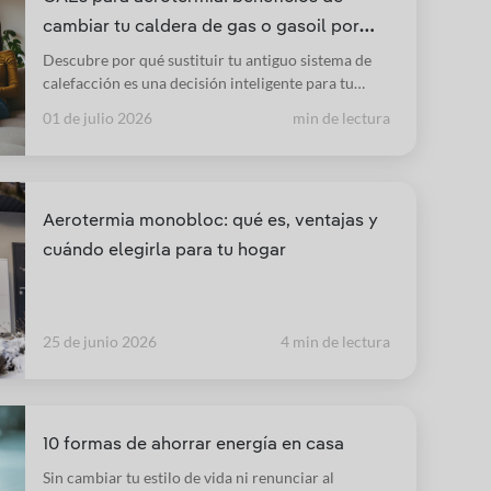
cambiar tu caldera de gas o gasoil por
aerotermia
Descubre por qué sustituir tu antiguo sistema de
calefacción es una decisión inteligente para tu
bolsillo y para el medioambiente.
01 de julio 2026
min de lectura
Aerotermia monobloc: qué es, ventajas y
cuándo elegirla para tu hogar
25 de junio 2026
4 min de lectura
10 formas de ahorrar energía en casa
Sin cambiar tu estilo de vida ni renunciar al