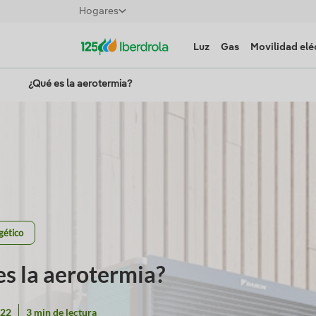
Hogares
Luz
Gas
Movilidad elé
¿Qué es la aerotermia?
gético
s la aerotermia?
022
3 min de lectura