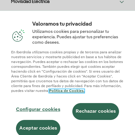
Movilidad Eléctrica
Solar
Valoramos tu privacidad
Utilizamos cookies para personalizar tu
experiencia. Puedes ajustar tus preferencias
como desees.
Te interesa
En Iberdrola utilizamos cookies propias y de terceros para analizar
nuestros servicios y mostrarte publicidad en base a tus hábitos de
navegación. Puedes aceptar o rechazar las cookies en los botones
correspondientes. También puedes elegir qué cookies aceptar
Descarga la App Iberdrola Clientes
haciendo click en "Configuración de cookies". Si eres usuario del
Área Cliente de Iberdrola y haces click en "Aceptar Cookies",
permitirás que crucemos tus datos de navegación con tus datos de
cliente para fines de perfilado y publicidad. Para más información,
puedes visitar nuestra
Política de Cookies.
Mapa web
Información legal y Política de cookies
Política de privacidad
Configurar cookies
Configurar cookies
Seguridad de la información
Accesibilidad
Rechazar cookies
¿Cómo ser colaborador?
Canal de Denuncias
Iberdrola.com
Aceptar cookies
© 2026 Iberdrola Clientes S.A.U.