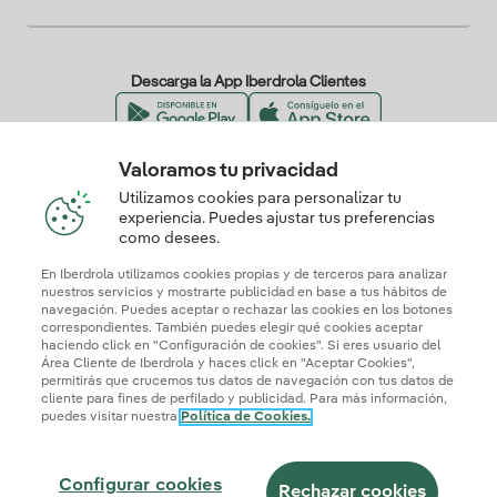
Descarga la App Iberdrola Clientes
Valoramos tu privacidad
Nuestros certificados de confianza
Utilizamos cookies para personalizar tu
experiencia. Puedes ajustar tus preferencias
como desees.
En Iberdrola utilizamos cookies propias y de terceros para analizar
nuestros servicios y mostrarte publicidad en base a tus hábitos de
navegación. Puedes aceptar o rechazar las cookies en los botones
correspondientes. También puedes elegir qué cookies aceptar
haciendo click en "Configuración de cookies". Si eres usuario del
Área Cliente de Iberdrola y haces click en "Aceptar Cookies",
permitirás que crucemos tus datos de navegación con tus datos de
cliente para fines de perfilado y publicidad. Para más información,
puedes visitar nuestra
Política de Cookies.
Mapa web
Información legal y Política de cookies
Política de privacidad
Configurar cookies
Seguridad de la información
Accesibilidad
Configurar cookies
¿Cómo ser colaborador?
Transparencia IA
Iberdrola.com
Rechazar cookies