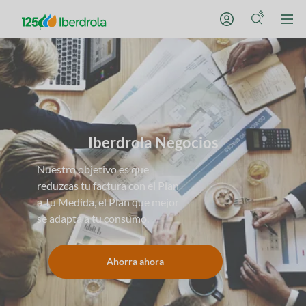
Iberdrola Negocios
Nuestro objetivo es que
reduzcas tu factura con el Plan
a Tu Medida, el Plan que mejor
se adapta a tu consumo.
Ahorra ahora