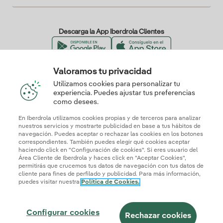
Descarga la App Iberdrola Clientes
Valoramos tu privacidad
Nuestros certificados de confianza
Utilizamos cookies para personalizar tu
experiencia. Puedes ajustar tus preferencias
como desees.
En Iberdrola utilizamos cookies propias y de terceros para analizar
nuestros servicios y mostrarte publicidad en base a tus hábitos de
navegación. Puedes aceptar o rechazar las cookies en los botones
correspondientes. También puedes elegir qué cookies aceptar
haciendo click en "Configuración de cookies". Si eres usuario del
Área Cliente de Iberdrola y haces click en "Aceptar Cookies",
permitirás que crucemos tus datos de navegación con tus datos de
cliente para fines de perfilado y publicidad. Para más información,
puedes visitar nuestra
Política de Cookies.
Mapa web
Información legal y Política de cookies
Política de privacidad
Configurar cookies
Seguridad de la información
Accesibilidad
Configurar cookies
¿Cómo ser colaborador?
Transparencia IA
Iberdrola.com
Rechazar cookies