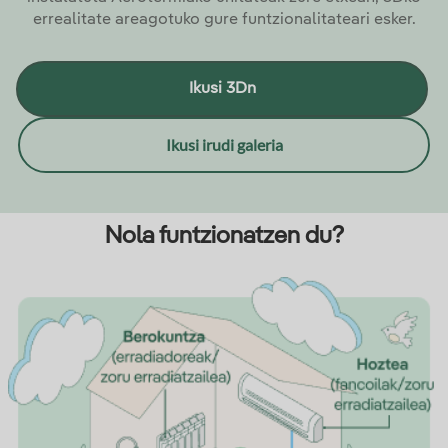
errealitate areagotuko gure funtzionalitateari esker.
Ikusi 3Dn
Ikusi irudi galeria
Nola funtzionatzen du?