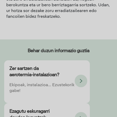
berokuntza eta ur bero berriztagarria sortzeko. Udan,
ur hotza sor dezake zoru erradiatzailearen edo
fancoilen bidez freskatzeko.
Behar duzun informazio guztia
Zer sartzen da
aerotermia-instalazioan?
Ekipoak, instalazioa... Ezustekorik
gabe!
Ezagutu eskuragarri