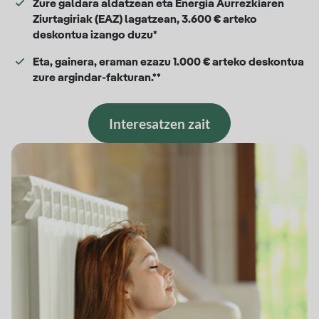
Zure galdara aldatzean eta Energia Aurrezkiaren
Ziurtagiriak (EAZ) lagatzean, 3.600 € arteko
deskontua izango duzu*
Eta, gainera, eraman ezazu 1.000 € arteko deskontua
zure argindar-fakturan.**
Interesatzen zait