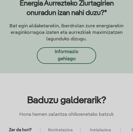
Energia Aurrezteko Ziurtagirien
onuradun izan nahi duzu?*
Bat egin aldaketarekin, Iberdrolan zure energiarekin
eraginkorragoa izaten eta aurrezkiak maximizatzen
lagunduko dizugu.
Informazio
gehiago
Baduzu galderarik?
Hona hemen zalantza ohikoenetako batzuk
Zer da hori?
Kontratazioa
Instalazioa