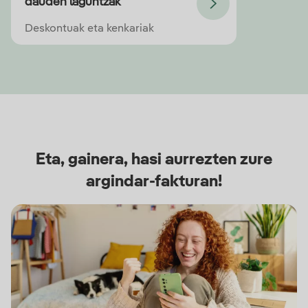
dauden laguntzak
Deskontuak eta kenkariak
Eta, gainera, hasi aurrezten zure
argindar-fakturan!