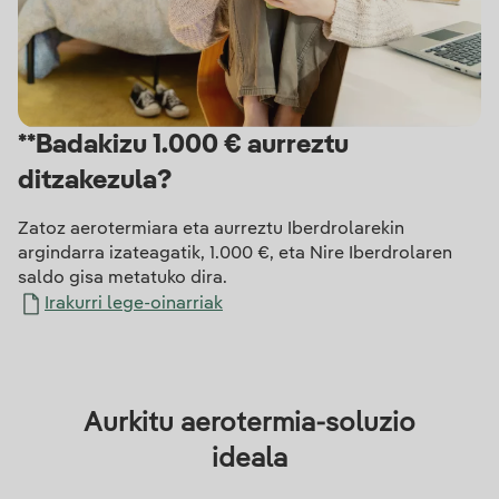
**Badakizu 1.000 € aurreztu
ditzakezula?
Zatoz aerotermiara eta aurreztu Iberdrolarekin
argindarra izateagatik, 1.000 €, eta Nire Iberdrolaren
saldo gisa metatuko dira.
Irakurri lege-oinarriak
Aurkitu aerotermia-soluzio
ideala