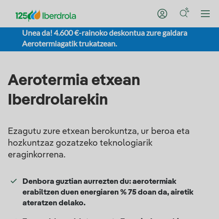
Unea da! 4.600 €-rainoko deskontua zure galdara
Aerotermiagatik trukatzean.
Aerotermia etxean
Iberdrolarekin
Ezagutu zure etxean berokuntza, ur beroa eta
hozkuntzaz gozatzeko teknologiarik
eraginkorrena.
Denbora guztian aurrezten du: aerotermiak
erabiltzen duen energiaren % 75 doan da, airetik
ateratzen delako.