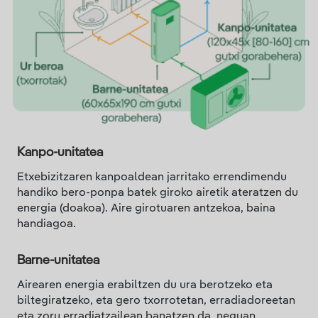
Kanpo-unitatea
Etxebizitzaren kanpoaldean jarritako errendimendu
handiko bero-ponpa batek giroko airetik ateratzen du
energia (doakoa). Aire girotuaren antzekoa, baina
handiagoa.
Barne-unitatea
Airearen energia erabiltzen du ura berotzeko eta
biltegiratzeko, eta gero txorrotetan, erradiadoreetan
eta zoru erradiatzailean banatzen da, neguan