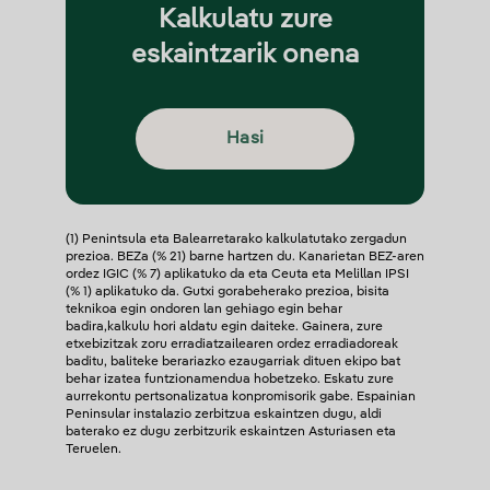
Kalkulatu zure
eskaintzarik onena
Hasi
(1) Penintsula eta Balearretarako kalkulatutako zergadun
prezioa. BEZa (% 21) barne hartzen du. Kanarietan BEZ-aren
ordez IGIC (% 7) aplikatuko da eta Ceuta eta Melillan IPSI
(% 1) aplikatuko da. Gutxi gorabeherako prezioa, bisita
teknikoa egin ondoren lan gehiago egin behar
badira,kalkulu hori aldatu egin daiteke. Gainera, zure
etxebizitzak zoru erradiatzailearen ordez erradiadoreak
baditu, baliteke berariazko ezaugarriak dituen ekipo bat
behar izatea funtzionamendua hobetzeko. Eskatu zure
aurrekontu pertsonalizatua konpromisorik gabe. Espainian
Peninsular instalazio zerbitzua eskaintzen dugu, aldi
baterako ez dugu zerbitzurik eskaintzen Asturiasen eta
Teruelen.