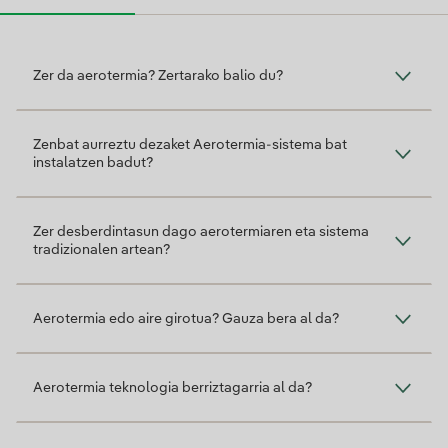
Zer da hori?
Zer da aerotermia? Zertarako balio du?
Zenbat aurreztu dezaket Aerotermia-sistema bat
instalatzen badut?
Zer desberdintasun dago aerotermiaren eta sistema
tradizionalen artean?
Aerotermia edo aire girotua? Gauza bera al da?
Aerotermia teknologia berriztagarria al da?