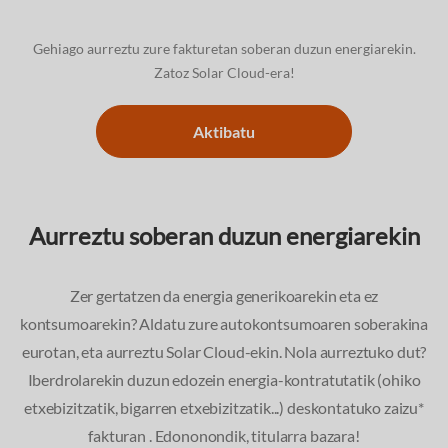
Gehiago aurreztu zure fakturetan soberan duzun energiarekin.
Zatoz Solar Cloud-era!
Aktibatu
Aurreztu soberan duzun energiarekin
Zer gertatzen da energia generikoarekin eta ez
kontsumoarekin? Aldatu zure autokontsumoaren soberakina
eurotan, eta aurreztu Solar Cloud-ekin. Nola aurreztuko dut?
Iberdrolarekin duzun edozein energia-kontratutatik (ohiko
etxebizitzatik, bigarren etxebizitzatik...) deskontatuko zaizu*
fakturan . Edononondik, titularra bazara!