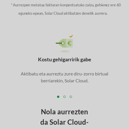
* Aurrezpen metatua fakturan konpentsatuko zaizu, gehienez ere 60
eguneko epean, Solar Cloud aktibatzen denetik aurrera.
Kostu gehigarririk gabe
Aktibatu eta aurreztu zure diru-zorro birtual
berriarekin, Solar Cloud.
Nola aurrezten
da Solar Cloud-