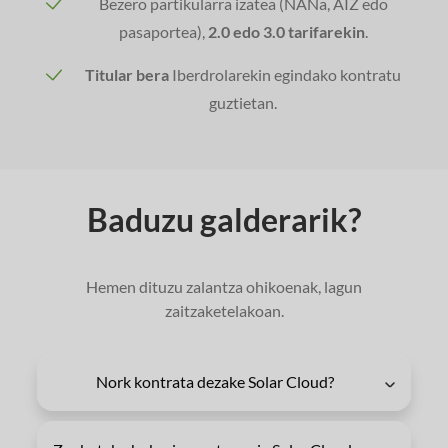
Bezero partikularra izatea (NANa, AIZ edo
pasaportea),
2.0 edo 3.0 tarifarekin
.
Titular bera
Iberdrolarekin egindako kontratu
guztietan.
Baduzu galderarik?
Hemen dituzu zalantza ohikoenak, lagun
zaitzaketelakoan.
Nork kontrata dezake Solar Cloud?