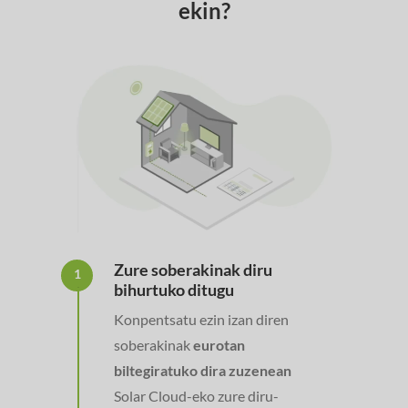
ekin?
Zure soberakinak diru
1
bihurtuko ditugu
Konpentsatu ezin izan diren
soberakinak
eurotan
biltegiratuko dira zuzenean
Solar Cloud-eko zure diru-