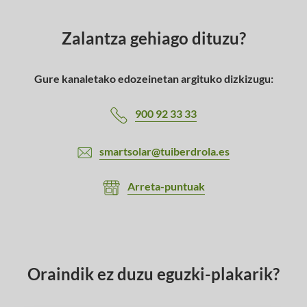
Zalantza gehiago dituzu?
Gure kanaletako edozeinetan argituko dizkizugu:
900 92 33 33
smartsolar@tuiberdrola.es
Arreta-puntuak
Oraindik ez duzu eguzki-plakarik?