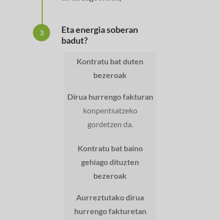
Eta energia soberan
3
badut?
Kontratu bat duten
bezeroak
Dirua hurrengo fakturan
konpentsatzeko
gordetzen da.
Kontratu bat baino
gehiago dituzten
bezeroak
Aurreztutako dirua
hurrengo fakturetan