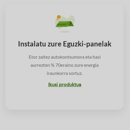
Instalatu zure Eguzki-panelak
Etor zaitez autokontsumora eta hasi
aurrezten % 70eraino zure energia
iraunkorra sortuz.
Ikusi produktua