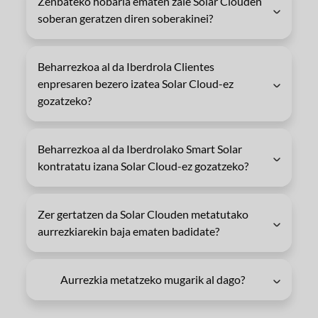
Zenbateko hobaria ematen zaie Solar Clouden
soberan geratzen diren soberakinei?
Beharrezkoa al da Iberdrola Clientes
enpresaren bezero izatea Solar Cloud-ez
gozatzeko?
Beharrezkoa al da Iberdrolako Smart Solar
kontratatu izana Solar Cloud-ez gozatzeko?
Zer gertatzen da Solar Clouden metatutako
aurrezkiarekin baja ematen badidate?
Aurrezkia metatzeko mugarik al dago?