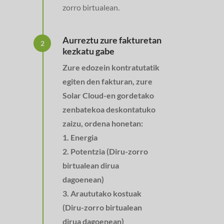
zorro birtualean.
Aurreztu zure fakturetan
2
kezkatu gabe
Zure edozein kontratutatik
egiten den fakturan, zure
Solar Cloud-en gordetako
zenbatekoa deskontatuko
zaizu, ordena honetan:
1. Energia
2. Potentzia (Diru-zorro
birtualean dirua
dagoenean)
3. Araututako kostuak
(Diru-zorro birtualean
dirua dagoenean)