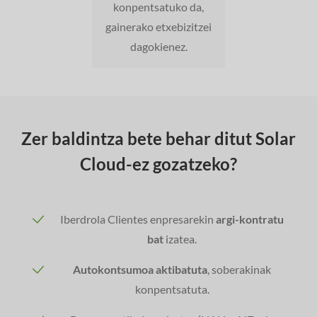
konpentsatuko da,
gainerako etxebizitzei
dagokienez.
Zer baldintza bete behar ditut Solar
Cloud-ez gozatzeko?
Iberdrola Clientes enpresarekin
argi-kontratu
bat
izatea.
Autokontsumoa aktibatuta
, soberakinak
konpentsatuta.