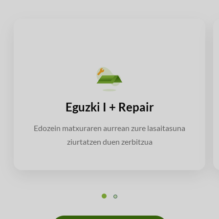
Eguzki I + Repair
Edozein matxuraren aurrean zure lasaitasuna
ziurtatzen duen zerbitzua