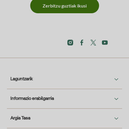
Zerbitzu guztiak ikusi
Laguntzarik
Informazio erabilgarria
Argia Tasa