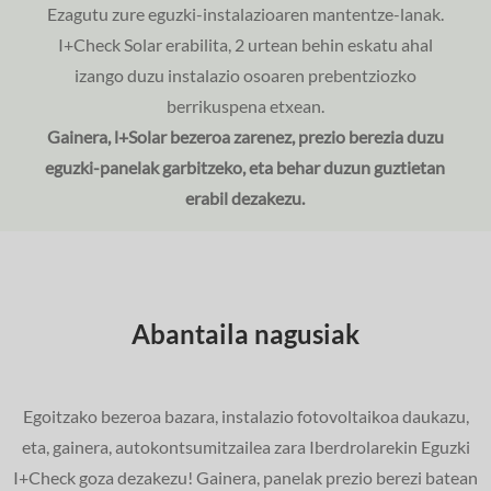
Ezagutu zure eguzki-instalazioaren mantentze-lanak.
I+Check Solar erabilita, 2 urtean behin eskatu ahal
izango duzu instalazio osoaren prebentziozko
berrikuspena etxean.
Gainera, l+Solar bezeroa zarenez, prezio berezia duzu
eguzki-panelak garbitzeko, eta behar duzun guztietan
erabil dezakezu.
Abantaila nagusiak
Egoitzako bezeroa bazara, instalazio fotovoltaikoa daukazu,
eta, gainera, autokontsumitzailea zara Iberdrolarekin Eguzki
I+Check goza dezakezu! Gainera, panelak prezio berezi batean