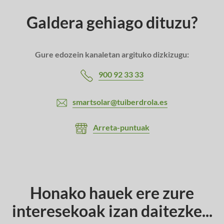
Galdera gehiago dituzu?
Gure edozein kanaletan argituko dizkizugu:
900 92 33 33
smartsolar@tuiberdrola.es
Arreta-puntuak
Honako hauek ere zure
interesekoak izan daitezke...