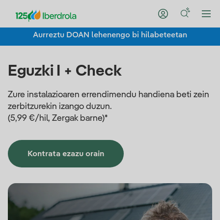
Aurreztu DOAN lehenengo bi hilabeteetan
Eguzki I + Check
Zure instalazioaren errendimendu handiena beti zein
zerbitzurekin izango duzun.
(5,99 €/hil, Zergak barne)*
Kontrata ezazu orain