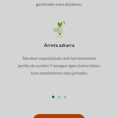
garbitzeko eska dezakezu.
Arreta azkarra
Teknikari espezializatu bat harremanetan
jarriko da zurekin 5 lanegun igaro baino lehen,
zure azterketaren data jartzeko.