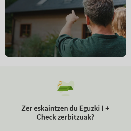
Zer eskaintzen du Eguzki I +
Check zerbitzuak?