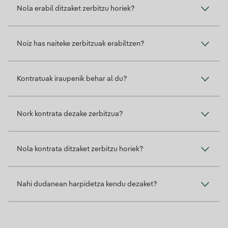
Nola erabil ditzaket zerbitzu horiek?
Noiz has naiteke zerbitzuak erabiltzen?
Kontratuak iraupenik behar al du?
Nork kontrata dezake zerbitzua?
Nola kontrata ditzaket zerbitzu horiek?
Nahi dudanean harpidetza kendu dezaket?