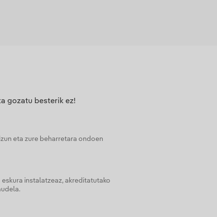
a gozatu besterik ez!
izun eta zure beharretara ondoen
 eskura instalatzeaz, akreditatutako
audela.