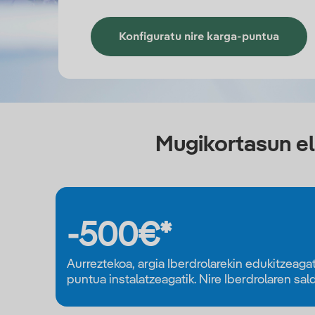
Konfiguratu nire karga-puntua
Mugikortasun el
-500€*
Aurreztekoa, argia Iberdrolarekin edukitzeagat
puntua instalatzeagatik. Nire Iberdrolaren sal