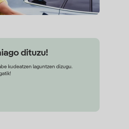
hiago dituzu!
 gabe kudeatzen laguntzen dizugu.
atik!