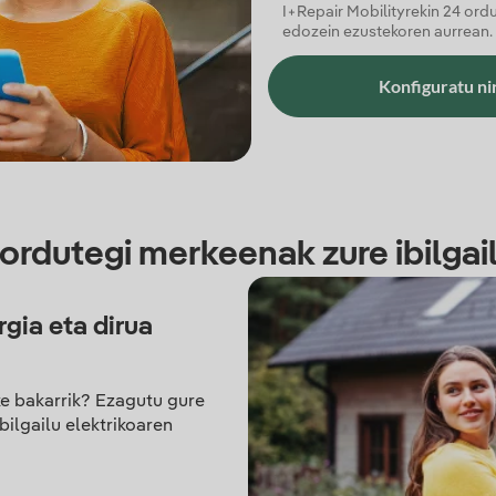
I+Repair Mobilityrekin 24 ord
edozein ezustekoren aurrean.
Konfiguratu ni
-ordutegi merkeenak zure ibilgai
gia eta dirua
e bakarrik? Ezagutu gure
ilgailu elektrikoaren