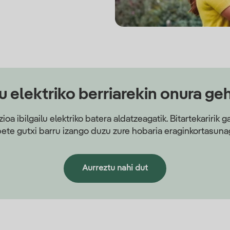
lu elektriko berriarekin onura ge
oa ibilgailu elektriko batera aldatzeagatik. Bitartekaririk
bete gutxi barru izango duzu zure hobaria eraginkortasunag
Aurreztu nahi dut