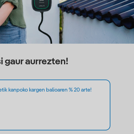
 gaur aurrezten!
xetik kanpoko kargen balioaren % 20 arte!