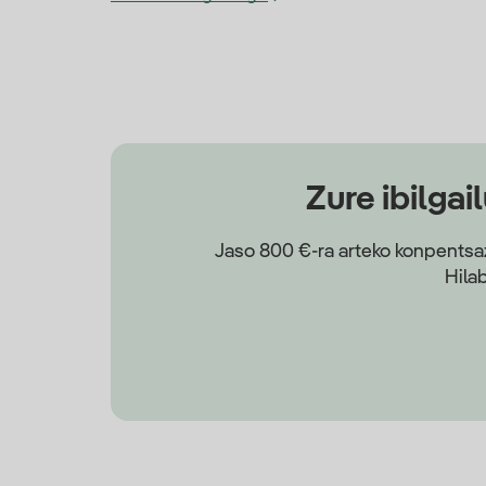
Zure ibilgai
Jaso 800 €-ra arteko konpentsazi
Hila