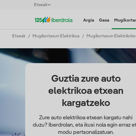
Etxeak
Argia
Gasa
Mugikortas
Etxeak
Mugikortasun Elektrikoa
Mugikortasun Elektrikok
Guztia zure auto
elektrikoa etxean
kargatzeko
Zure auto elektrikoa etxean kargatu nahi
duzu? Iberdrolan, eta ikusi nola egin erraz e
modu pertsonalizatuan.