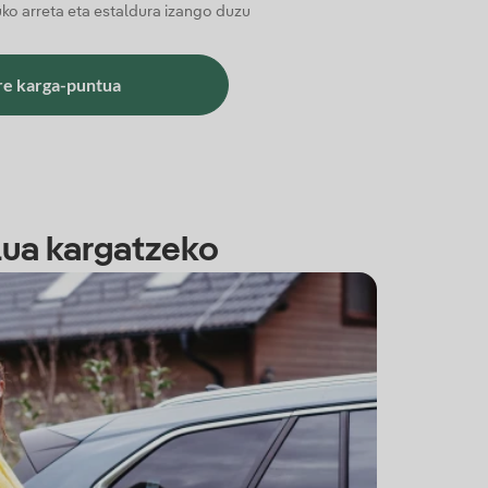
uko arreta eta estaldura izango duzu
re karga-puntua
lua kargatzeko