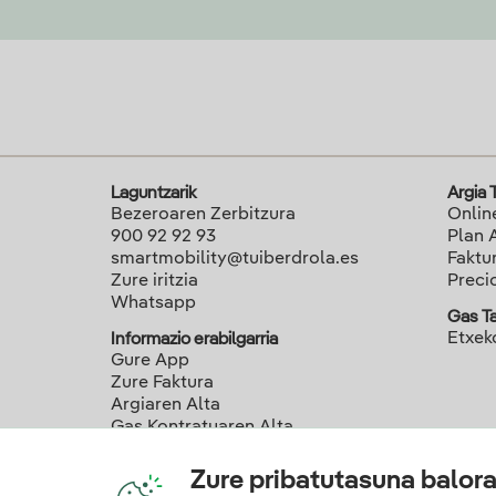
Laguntzarik
Argia 
Bezeroaren Zerbitzura
Onlin
900 92 92 93
Plan 
smartmobility@tuiberdrola.es
Faktu
Zure iritzia
Preci
Whatsapp
Gas T
Etxek
Informazio erabilgarria
Gure App
Zure Faktura
Argiaren Alta
Gas Kontratuaren Alta
Zure pribatutasuna balor