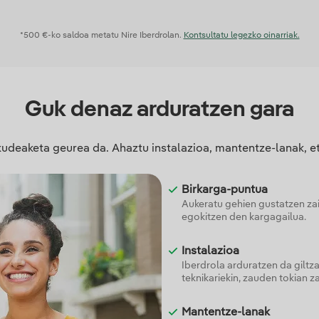
*500 €-ko saldoa metatu Nire Iberdrolan.
Kontsultatu legezko oinarriak.
Guk denaz arduratzen gara
udeaketa geurea da. Ahaztu instalazioa, mantentze-lanak, et
Birkarga-puntua
Aukeratu gehien gustatzen za
egokitzen den kargagailua.
Instalazioa
Iberdrola arduratzen da giltza
teknikariekin, zauden tokian z
Mantentze-lanak