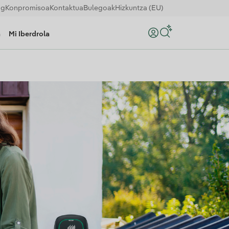
og
Konpromisoa
Kontaktua
Bulegoak
Hizkuntza (EU)
a
Mi Iberdrola
Bilatu