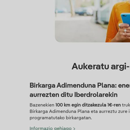
Aukeratu argi
Birkarga Adimenduna Plana: ener
aurrezten ditu Iberdrolarekin
Bazenekien
100 km egin ditzakezula 1€-ren
truk
Birkarga Adimenduna Plana eta aurreztu zure ib
programatutako birkargatan.
Informazio gehiago