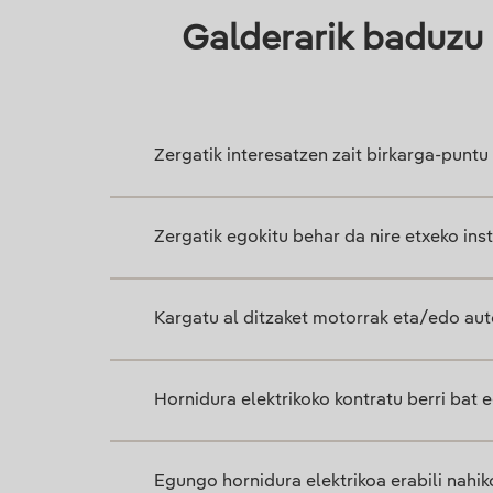
Galderarik baduzu 
Zergatik interesatzen zait birkarga-puntu
Zergatik egokitu behar da nire etxeko inst
Kargatu al ditzaket motorrak eta/edo au
Hornidura elektrikoko kontratu berri bat 
Egungo hornidura elektrikoa erabili nahik