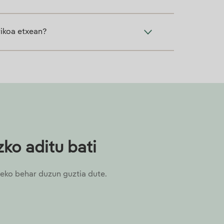
rikoa etxean?
ko aditu bati
tzeko behar duzun guztia dute.