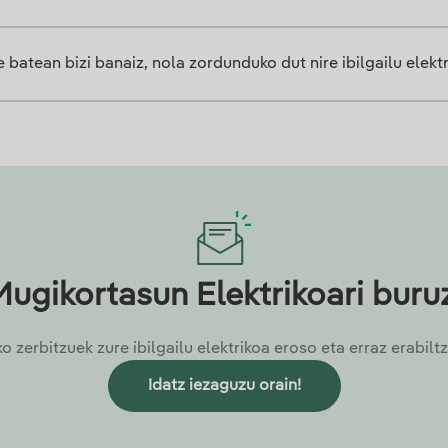
 batean bizi banaiz, nola zordunduko dut nire ibilgailu elekt
Mugikortasun Elektrikoari buruz
 zerbitzuek zure ibilgailu elektrikoa eroso eta erraz erabil
Idatz iezaguzu orain!