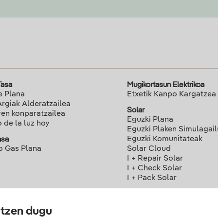
Tasa
Mugikortasun Elektrikoa
e Plana
Etxetik Kanpo Kargatzea
Argiak Alderatzailea
Solar
ren konparatzailea
Eguzki Plana
o de la luz hoy
Eguzki Plaken Simulagai
Eguzki Komunitateak
asa
o Gas Plana
Solar Cloud
I + Repair Solar
I + Check Solar
I + Pack Solar
atzen dugu