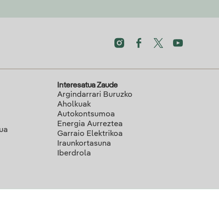
Interesatua Zaude
Argindarrari Buruzko
Aholkuak
Autokontsumoa
Energia Aurreztea
lua
Garraio Elektrikoa
Iraunkortasuna
Iberdrola