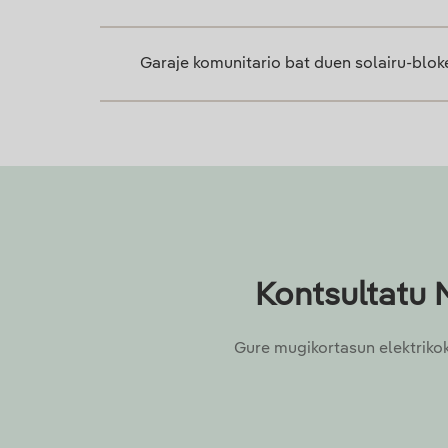
Garaje komunitario bat duen solairu-bloke
Kontsultatu 
Gure mugikortasun elektrikoko