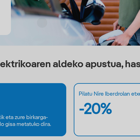
ektrikoaren aldeko apustua, hasi
Pilatu Nire Iberdrolan et
-20%
ik eta zure birkarga-
do gisa metatuko dira.