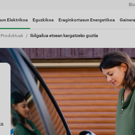
Bl
un Elektrikoa
Eguzkikoa
Eraginkortasun Energetikoa
Gainer
o Produktuak
Ibilgailua etxean kargatzeko guztia
ta