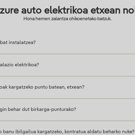
zure auto elektrikoa etxean nol
Hona hemen zalantza ohikoenetako batzuk.
 bat instalatzea?
alazio elektrikoa?
toak kargatzeko puntu batean, etxean?
egin behar dut birkarga-punturako?
o banu ibilgailua kargatzeko, kontratua aldatu beharko nuke?