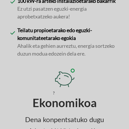
100 kW-ra arteko instalazioetarako bakarrik
Ez utzi pasatzen eguzki-energia
aprobetxatzeko aukera!
Teilatu propioetarako edo eguzki-
komunitateetarako egokia
Ahalik eta gehien aurreztu, energia sortzeko
duzun modua edozein dela ere.
?
Ekonomikoa
Dena konpentsatuko dugu