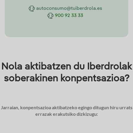
autoconsumo@tuiberdrola.es
900 92 33 33
Nola aktibatzen du Iberdrolak
soberakinen konpentsazioa?
Jarraian, konpentsazioa aktibatzeko egingo ditugun hiru urrats
errazak erakutsiko dizkizugu: