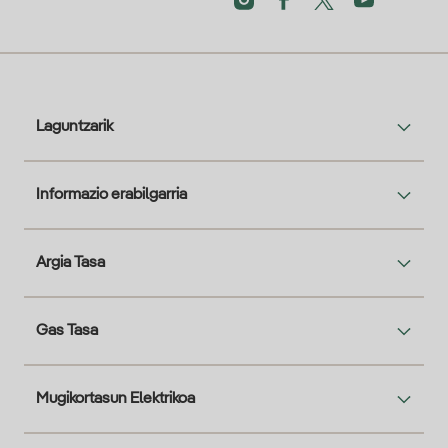
Laguntzarik
Informazio erabilgarria
Argia Tasa
Gas Tasa
Mugikortasun Elektrikoa