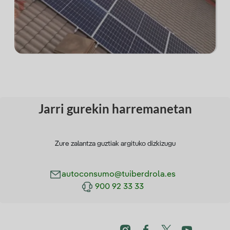
Jarri gurekin harremanetan
Zure zalantza guztiak argituko dizkizugu
autoconsumo@tuiberdrola.es
900 92 33 33