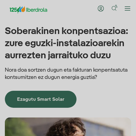
Soberakinen konpentsazioa:
zure eguzki-instalazioarekin
aurrezten jarraituko duzu
Nora doa sortzen dugun eta fakturan konpentsatuta
kontsumitzen ez dugun energia guztia?
Ezagutu Smart Solar