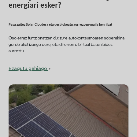
energiari esker?
Pasa zaitez Solar Cloudera eta desblokeatu aurrezpen-maila berri bat
Oso erraz funtzionatzen du: zure autokontsumoaren soberakina
gorde ahal izango duzu, eta diru-zorro birtual baten bidez
aurreztu.
Ezagutu gehiago
>