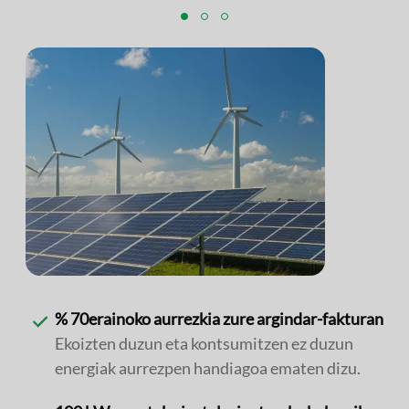
% 70erainoko aurrezkia zure argindar-fakturan
Ekoizten duzun eta kontsumitzen ez duzun
energiak aurrezpen handiagoa ematen dizu.