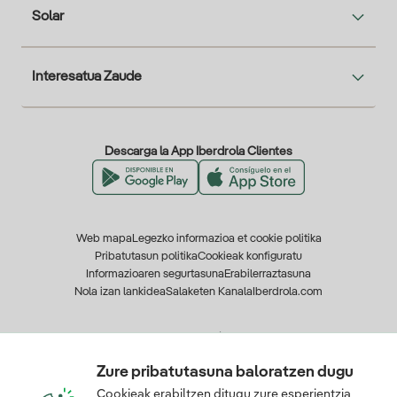
Solar
Interesatua Zaude
Descarga la App Iberdrola Clientes
Web mapa
Legezko informazioa et cookie politika
Pribatutasun politika
Cookieak konfiguratu
Informazioaren segurtasuna
Erabilerraztasuna
Nola izan lankidea
Salaketen Kanala
Iberdrola.com
© 2026 Iberdrola Clientes S.A.U.
Zure pribatutasuna baloratzen dugu
Cookieak erabiltzen ditugu zure esperientzia