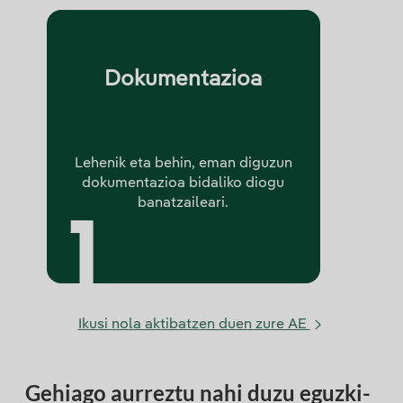
Dokumentazioa
Lehenik eta behin, eman diguzun
dokumentazioa bidaliko diogu
banatzaileari.
Ikusi nola aktibatzen duen zure AE
Gehiago aurreztu nahi duzu eguzki-