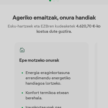
Ageriko emaitzak, onura handiak
Esku-hartzeek eta EZBren kudeaketek
4.620,70 €-ko
kostua dute guztira.
Epe motzeko onurak
Murr
Energia-eraginkortasuna
E
errendimendu energetiko
m
handiagoa lortzeko.
k
Konfort termikoa etxean
B
berehala.
i
Iraunkortasunak gas
I