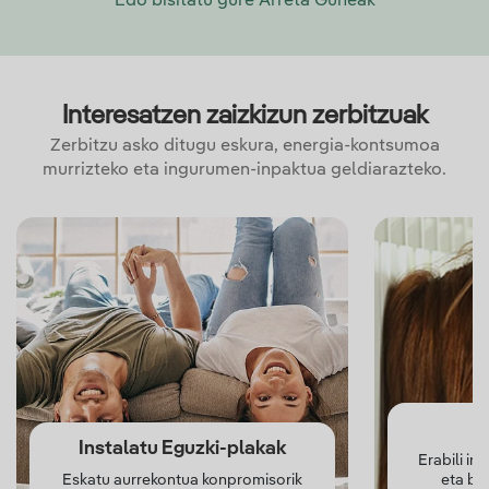
Edo bisitatu gure Arreta Guneak
Interesatzen zaizkizun zerbitzuak
Zerbitzu asko ditugu eskura, energia-kontsumoa
murrizteko eta ingurumen-inpaktua geldiarazteko.
Instalatu Eguzki-plakak
Erabili in
Eskatu aurrekontua konpromisorik
eta ber