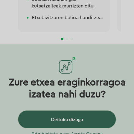
kutsatzaileak murrizten ditu.
i
s
Etxebizitzaren balioa handitzea.
E
Zure etxea eraginkorragoa
izatea nahi duzu?
Deituko dizugu