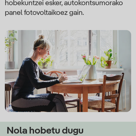
hobekuntzei esker, autokontsumorako
panel fotovoltaikoez gain.
Nola hobetu dugu