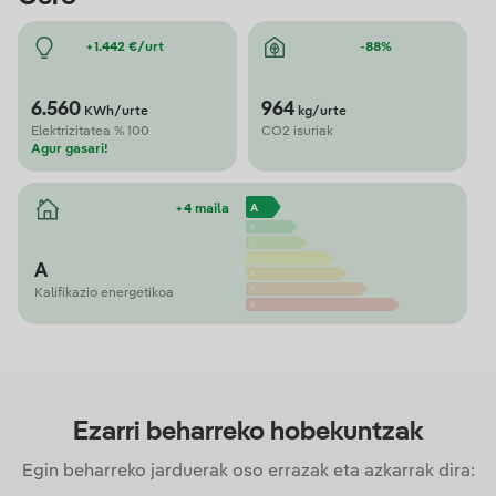
+1.442 €/urt
-88%
6.560
964
KWh/urte
kg/urte
Elektrizitatea % 100
CO2 isuriak
Agur gasari!
+4 maila
A
Kalifikazio energetikoa
Ezarri beharreko hobekuntzak
Egin beharreko jarduerak oso errazak eta azkarrak dira: