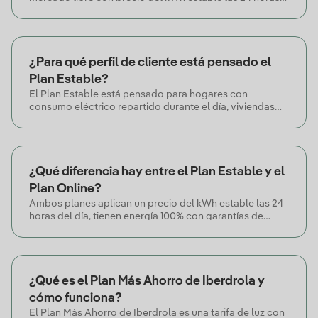
del día y precio del término de energía garantizado
durante 5 años. Incluye un 15% de descuento sobre el
consumo durante los 12 primeros meses, no tiene
permanencia y la energía cuenta con garantías de
¿Para qué perfil de cliente está pensado el
origen renovable.
Plan Estable?
El Plan Estable está pensado para hogares con
consumo eléctrico repartido durante el día, viviendas
con climatización intensiva (aerotermia, bomba de
calor) y clientes que priorizan estabilidad
presupuestaria frente a la volatilidad del mercado
eléctrico durante un horizonte de 5 años.
¿Qué diferencia hay entre el Plan Estable y el
Plan Online?
Ambos planes aplican un precio del kWh estable las 24
horas del día, tienen energía 100% con garantías de
origen renovable y no tienen permanencia. La diferencia
principal está en el horizonte de garantía del precio: el
Plan Online garantiza precio durante 12 meses, mientras
que el Plan Estable lo garantiza durante 5 años e incluye
¿Qué es el Plan Más Ahorro de Iberdrola y
un 15% de descuento sobre el consumo los 12 primeros
meses.
cómo funciona?
El Plan Más Ahorro de Iberdrola es una tarifa de luz con