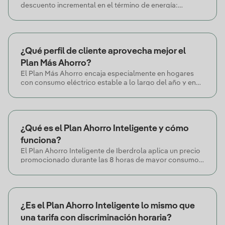
descuento incremental en el término de energía:
empiezas con un 10% de descuento el primer año y
acumulas un 5% adicional cada año, hasta alcanzar un
30% de descuento en el quinto año. Mantiene el precio
estable durante 5 años y no tiene permanencia.
¿Qué perfil de cliente aprovecha mejor el
Plan Más Ahorro?
El Plan Más Ahorro encaja especialmente en hogares
con consumo eléctrico estable a lo largo del año y en
clientes que buscan tranquilidad a largo plazo, gracias
al precio estable durante 5 años y al descuento
incremental hasta un 30% en el término de energía.
¿Qué es el Plan Ahorro Inteligente y cómo
funciona?
El Plan Ahorro Inteligente de Iberdrola aplica un precio
promocionado durante las 8 horas de mayor consumo
del cliente, seleccionadas automáticamente por
Iberdrola sin necesidad de cambiar hábitos. Incluye un
15% de descuento sobre el consumo durante 24 meses y
es ideal para hogares con picos de consumo
¿Es el Plan Ahorro Inteligente lo mismo que
previsibles.
una tarifa con discriminación horaria?