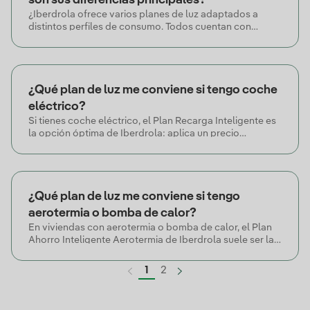
son sus diferencias principales?
¿Iberdrola ofrece varios planes de luz adaptados a
distintos perfiles de consumo. Todos cuentan con
energía 100% con garantías de origen renovable, sin
permanencia y con factura electrónica incluida. La
diferencia principal está en cómo se aplica el precio del
kWh y el horizonte de estabilidad del precio.
¿Qué plan de luz me conviene si tengo coche
eléctrico?
Si tienes coche eléctrico, el Plan Recarga Inteligente es
la opción óptima de Iberdrola: aplica un precio
promocional de 0,05 €/kWh (sin impuestos) a las
recargas gestionadas con el Asistente Smart Avanzado,
permitiendo recorrer hasta 100 km por
aproximadamente 1 €.
¿Qué plan de luz me conviene si tengo
aerotermia o bomba de calor?
En viviendas con aerotermia o bomba de calor, el Plan
Ahorro Inteligente Aerotermia de Iberdrola suele ser la
mejor opción: aplica un precio promocionado en las 8
horas de mayor consumo del equipo, adaptándose al
1
2
patrón real de uso sin necesidad de cambiar hábitos.