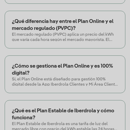
climatización continua, o si prefieres no preocuparte por
las horas en las que consumes electricidad. Revisar tu
histórico anual de consumo y su distribución horaria es
la forma más fiable de validarlo.
¿Qué diferencia hay entre el Plan Online y el
mercado regulado (PVPC)?
El mercado regulado (PVPC) aplica un precio del kWh
que varía cada hora según el mercado mayorista. El
Plan Online de Iberdrola, al ser una tarifa del mercado
libre, ofrece un precio estable conforme a las
condiciones contractuales durante 12 meses, evitando
la volatilidad horaria.
¿Cómo se gestiona el Plan Online y es 100%
digital?
Sí, el Plan Online está diseñado para gestión 100%
digital desde la App Iberdrola Clientes y Mi Área Cliente.
Aun así, los clientes disponen de canales de atención
telefónica y Puntos de Atención para cualquier consulta
o gestión.
¿Qué es el Plan Estable de Iberdrola y cómo
funciona?
El Plan Estable de Iberdrola es una tarifa de luz del
mercado libre con precio del kWh estable las 24 horas