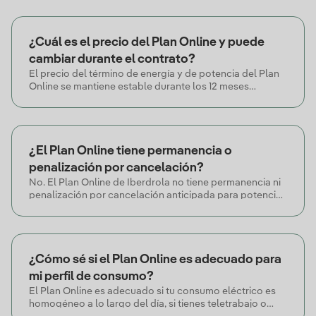
durante 12 meses. Está diseñado para contratación y
gestión 100% digital, aporta previsibilidad en la factura y
no exige adaptar hábitos a tramos horarios, sin cortes ni
¿Cuál es el precio del Plan Online y puede
permanencia.
cambiar durante el contrato?
El precio del término de energía y de potencia del Plan
Online se mantiene estable durante los 12 meses
pactados en el contrato. Los conceptos regulados
(peajes, cargos del sistema eléctrico, el IPD, los
servicios de ajuste e impuestos) pueden variar por
normativa, ya que dependen del marco regulatorio
¿El Plan Online tiene permanencia o
estatal y no de la comercializadora.
penalización por cancelación?
No. El Plan Online de Iberdrola no tiene permanencia ni
penalización por cancelación anticipada para potencias
contratadas inferiores a 15 kW *la mayoría de hogares
cuentan con otros tipos de potencia*, que cubren la
práctica totalidad de los hogares.
¿Cómo sé si el Plan Online es adecuado para
mi perfil de consumo?
El Plan Online es adecuado si tu consumo eléctrico es
homogéneo a lo largo del día, si tienes teletrabajo o