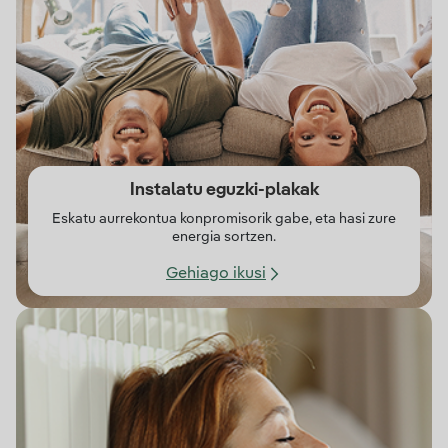
Instalatu eguzki-plakak
Eskatu aurrekontua konpromisorik gabe, eta hasi zure
energia sortzen.
Gehiago ikusi