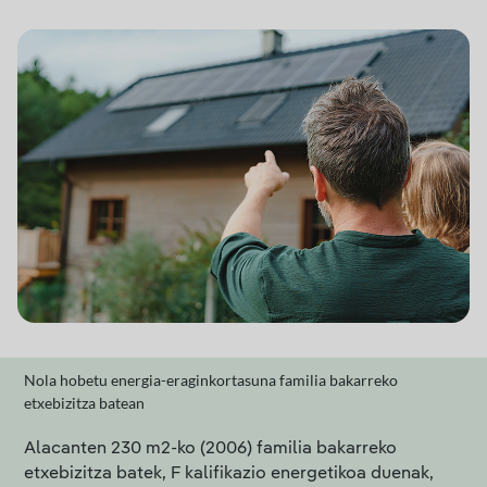
Nola hobetu energia-eraginkortasuna familia bakarreko
etxebizitza batean
Alacanten 230 m2-ko (2006) familia bakarreko
etxebizitza batek, F kalifikazio energetikoa duenak,