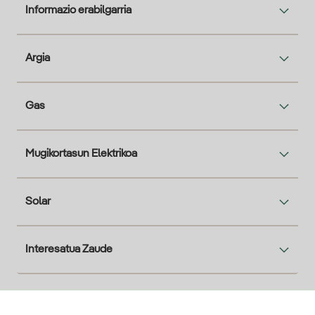
Informazio erabilgarria
Argia
Gas
Mugikortasun Elektrikoa
Solar
Interesatua Zaude
Descarga la App Iberdrola Clientes