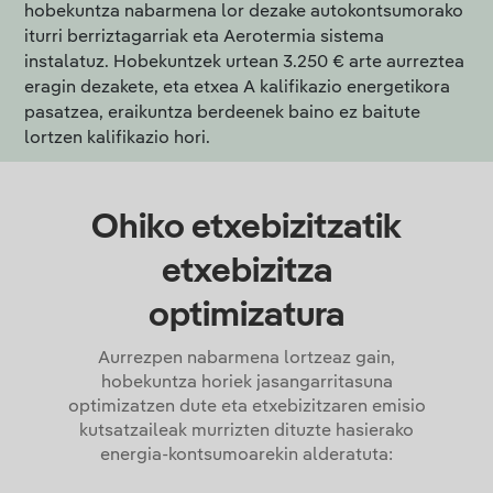
hobekuntza nabarmena lor dezake autokontsumorako
iturri berriztagarriak eta Aerotermia sistema
instalatuz. Hobekuntzek urtean 3.250 € arte aurreztea
eragin dezakete, eta etxea A kalifikazio energetikora
pasatzea, eraikuntza berdeenek baino ez baitute
lortzen kalifikazio hori.
Ohiko etxebizitzatik
etxebizitza
optimizatura
Aurrezpen nabarmena lortzeaz gain,
hobekuntza horiek jasangarritasuna
optimizatzen dute eta etxebizitzaren emisio
kutsatzaileak murrizten dituzte hasierako
energia-kontsumoarekin alderatuta: