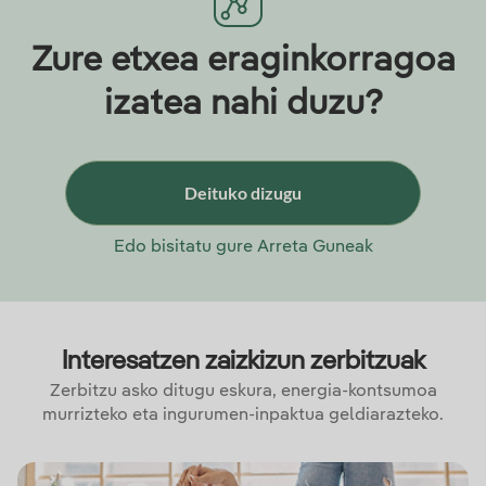
Zure etxea eraginkorragoa
izatea nahi duzu?
Deituko dizugu
Edo bisitatu gure Arreta Guneak
Interesatzen zaizkizun zerbitzuak
Zerbitzu asko ditugu eskura, energia-kontsumoa
murrizteko eta ingurumen-inpaktua geldiarazteko.