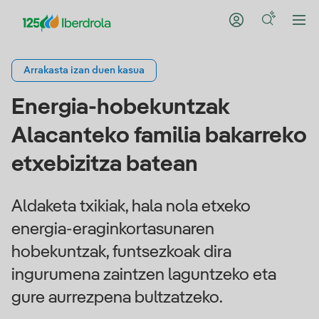
Arrakasta izan duen kasua
Energia-hobekuntzak
Alacanteko familia bakarreko
etxebizitza batean
Aldaketa txikiak, hala nola etxeko
energia-eraginkortasunaren
hobekuntzak, funtsezkoak dira
ingurumena zaintzen laguntzeko eta
gure aurrezpena bultzatzeko.