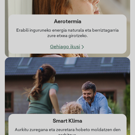
Aerotermia
Erabili inguruneko energia naturala eta berriztagarria
zure etxea girotzeko.
Gehiago ikusi
Smart Klima
Aurkitu zuregana eta zeuretara hobeto moldatzen den