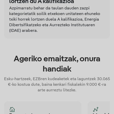
lortzen du A kalifikazioa
Azpimarratu behar da taulan dauden zazpi
kategorietatik soilik etxekoen unitateen ehuneko
txiki horrek lortzen duela A kalifikazioa, Energia
Dibertsifikatzeko eta Aurrezteko Institutuaren
(IDAE) arabera.
Ageriko emaitzak, onura
handiak
Esku-hartzeek, EZBren kudeaketek eta laguntzek 30.065
€-ko kostua dute, baina kenkari fiskalekin 9.000 €-ra
arte aurreztu litezke.