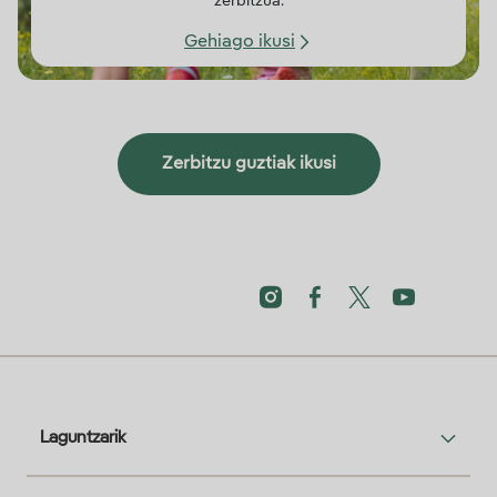
zerbitzua.
Gehiago ikusi
Zerbitzu guztiak ikusi
Laguntzarik