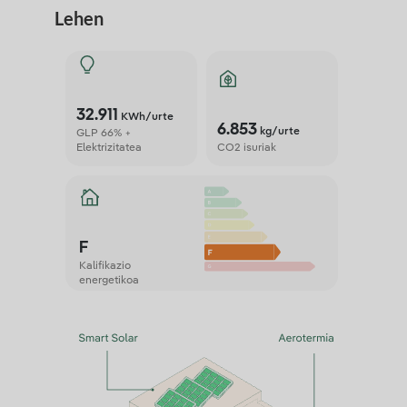
Lehen
32.911
KWh/urte
6.853
kg/urte
GLP 66% +
Elektrizitatea
CO2 isuriak
F
Kalifikazio
energetikoa