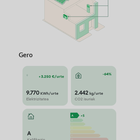
Gero
-64%
+3.250 €/urte
9.770
2.442
KWh/urte
kg/urte
Elektrizitatea
CO2 isuriak
A