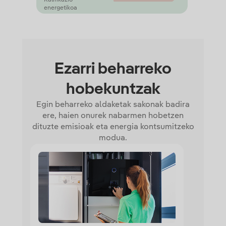
Kalifikazio
energetikoa
Ezarri beharreko
hobekuntzak
Egin beharreko aldaketak sakonak badira
ere, haien onurek nabarmen hobetzen
dituzte emisioak eta energia kontsumitzeko
modua.