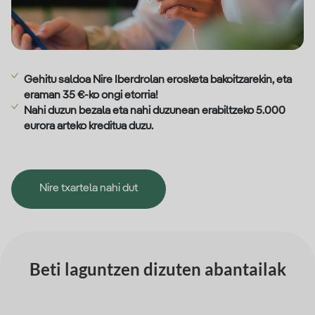
Gehitu saldoa Nire Iberdrolan erosketa bakoitzarekin, eta
eraman 35 €-ko ongi etorria!
Nahi duzun bezala eta nahi duzunean erabiltzeko 5.000
eurora arteko kreditua duzu.
Nire txartela nahi dut
Beti laguntzen dizuten abantailak