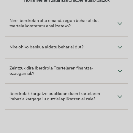
Hona hemen zalantza ohikoenetako batzuk
Nire Iberdrolan alta emanda egon behar al dut
txartela kontratatu ahal izateko?
Nire ohiko bankua aldatu behar al dut?
Zeintzuk dira Iberdrola Txartelaren finantza-
ezaugarriak?
Iberdrolak kargatze publikoan duen txartelaren
irabazia kargagailu guztiei aplikatzen al zaie?