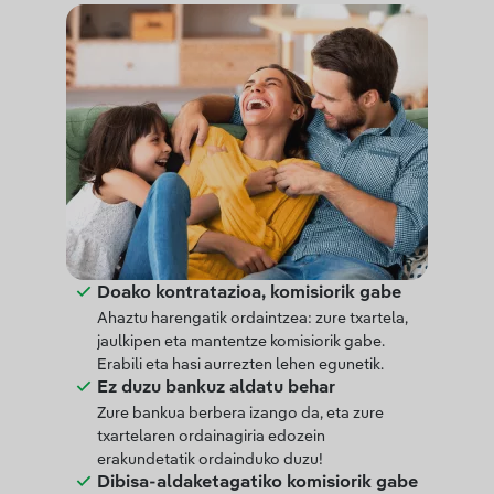
Doako kontratazioa, komisiorik gabe
Ahaztu harengatik ordaintzea: zure txartela,
jaulkipen eta mantentze komisiorik gabe.
Erabili eta hasi aurrezten lehen egunetik.
Ez duzu bankuz aldatu behar
Zure bankua berbera izango da, eta zure
txartelaren ordainagiria edozein
erakundetatik ordainduko duzu!
Dibisa-aldaketagatiko komisiorik gabe