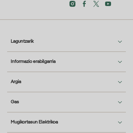
Laguntzarik
Informazio erabilgarria
Argia
Gas
Mugikortasun Elektrikoa