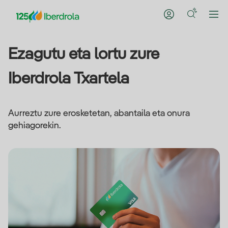
Ezagutu eta lortu zure
Iberdrola Txartela
Aurreztu zure erosketetan, abantaila eta onura
gehiagorekin.