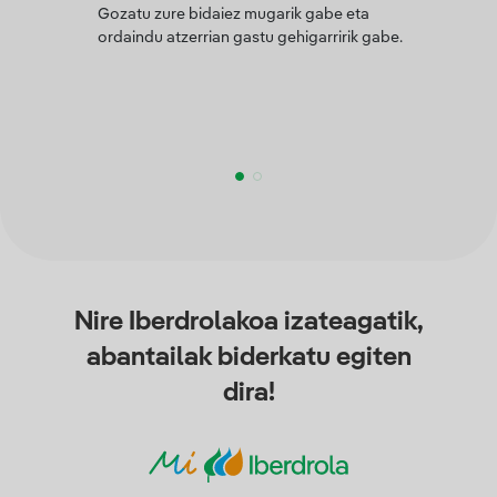
Gozatu zure bidaiez mugarik gabe eta
ordaindu atzerrian gastu gehigarririk gabe.
Nire Iberdrolakoa izateagatik,
abantailak biderkatu egiten
dira!