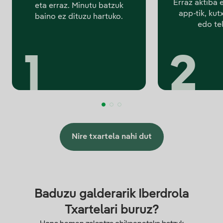
Erraz aktiba
eta erraz. Minutu batzuk
app-tik, kut
baino ez dituzu hartuko.
edo te
Nire txartela nahi dut
Baduzu galderarik Iberdrola
Txartelari buruz?