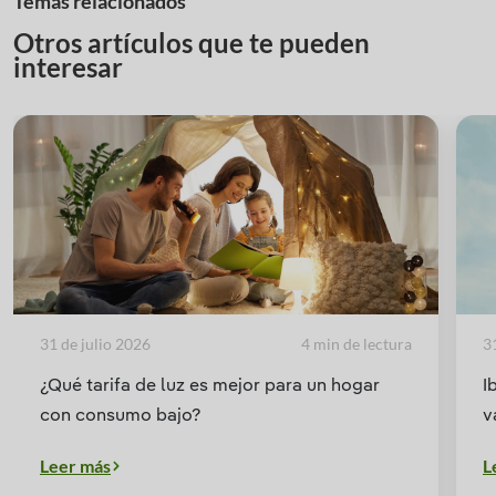
Temas relacionados
Otros artículos que te pueden
interesar
31 de julio 2026
4 min de lectura
3
¿Qué tarifa de luz es mejor para un hogar
I
con consumo bajo?
v
Leer más
L