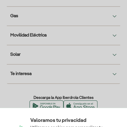
Gas
Movilidad Eléctrica
Solar
Te interesa
Descarga la App Iberdrola Clientes
Valoramos tu privacidad
Nuestros certificados de confianza