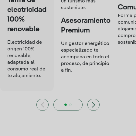
Tarifa de
un turismo más
Comu
sostenible.
electricidad
Forma p
100%
Asesoramiento
comuni
renovable
alojami
Premium
comprom
Electricidad de
sostenib
Un gestor energético
origen 100%
especializado te
renovable,
acompaña en todo el
adaptada al
proceso, de principio
consumo real de
a fin.
tu alojamiento.