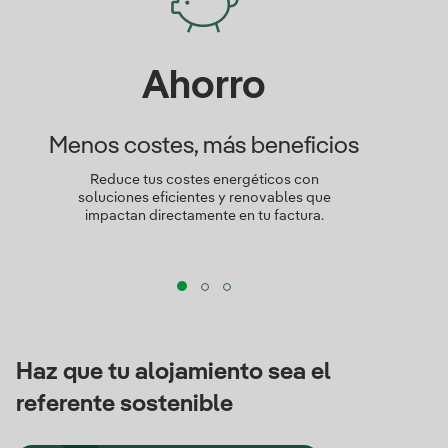
Ahorro
T
Menos costes, más beneficios
Nos e
Reduce tus costes energéticos con
soluciones eficientes y renovables que
Solucion
impactan directamente en tu factura.
desde el 
man
Haz que tu alojamiento sea el
referente sostenible