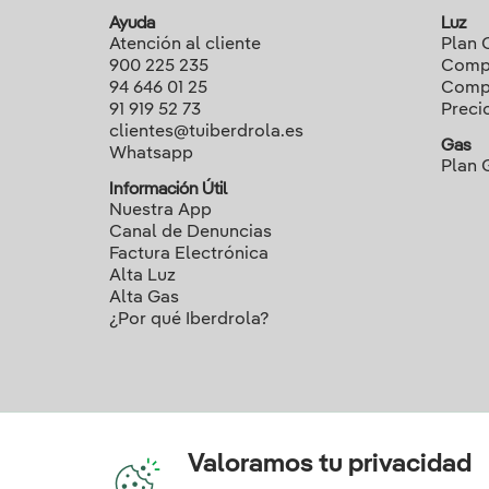
Ayuda
Luz
Atención al cliente
Plan 
900 225 235
Compa
94 646 01 25
Compa
91 919 52 73
Preci
clientes@tuiberdrola.es
Gas
Whatsapp
Plan 
Información Útil
Nuestra App
Canal de Denuncias
Factura Electrónica
Alta Luz
Alta Gas
¿Por qué Iberdrola?
Valoramos tu privacidad