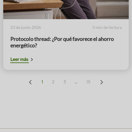
23 de junio 2026
3 min de lectura
Protocolo thread: ¿Por qué favorece el ahorro
energético?
Leer más
...
1
2
3
15