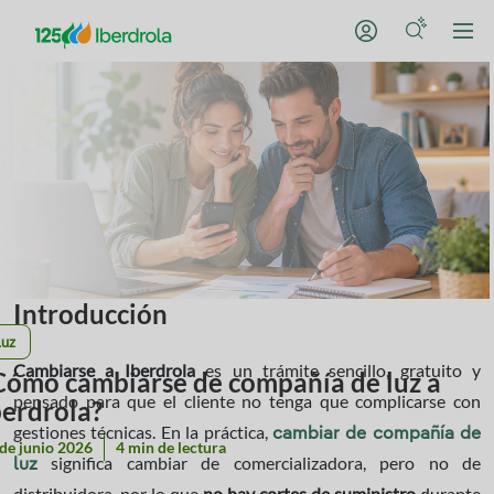
Introducción
Luz
Cambiarse a Iberdrola
es un trámite sencillo, gratuito y
Cómo cambiarse de compañía de luz a
pensado para que el cliente no tenga que complicarse con
berdrola?
gestiones técnicas. En la práctica,
cambiar de compañía de
de junio 2026
4 min de lectura
significa cambiar de comercializadora, pero no de
luz
distribuidora, por lo que
no hay cortes de suministro
durante