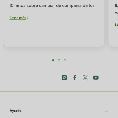
10 mitos sobre cambiar de compañía de luz
I
v
Leer más
L
Ayuda