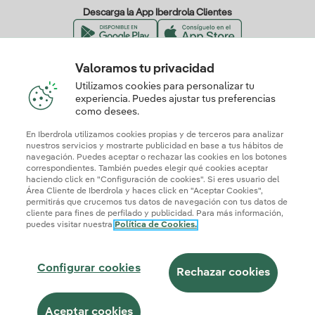
Descarga la App Iberdrola Clientes
Valoramos tu privacidad
Nuestros certificados de confianza
Utilizamos cookies para personalizar tu
experiencia. Puedes ajustar tus preferencias
como desees.
En Iberdrola utilizamos cookies propias y de terceros para analizar
nuestros servicios y mostrarte publicidad en base a tus hábitos de
navegación. Puedes aceptar o rechazar las cookies en los botones
correspondientes. También puedes elegir qué cookies aceptar
haciendo click en "Configuración de cookies". Si eres usuario del
Área Cliente de Iberdrola y haces click en "Aceptar Cookies",
permitirás que crucemos tus datos de navegación con tus datos de
cliente para fines de perfilado y publicidad. Para más información,
puedes visitar nuestra
Política de Cookies.
Mapa web
Información legal y Política de cookies
Política de privacidad
Configurar cookies
Seguridad de la información
Accesibilidad
Configurar cookies
¿Cómo ser colaborador?
Transparencia IA
Iberdrola.com
Rechazar cookies
© 2026 Iberdrola Clientes S.A.U.
Aceptar cookies