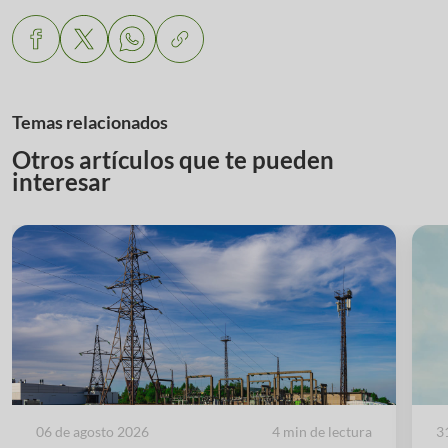
Temas relacionados
Otros artículos que te pueden
interesar
06 de agosto 2026
4 min de lectura
3