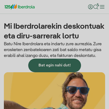
Mi Iberdrolarekin deskontuak
eta diru-sarrerak lortu
Batu Nire Iberdrolara eta indartu zure aurrezkia. Zure
erosketen zenbatekoaren zati bat saldo metatu gisa
erabili ahal izango duzu, eta fakturan deskontatu.
Bat egin nahi dut!