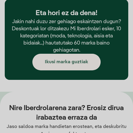
Eta hori ez da dena!
Jakin nahi duzu zer gehiago eskaintzen dugun?
Deskontuak lor ditzakezu Mi Iberdrolari esker, 10
kategoriatan (moda, teknologia, aisia eta
bidaiak...) hautatutako 60 marka baino
gehiagotan.
Ikusi marka guztiak
Nire Iberdrolarena zara? Erosiz dirua
irabaztea erraza da
Jaso saldoa marka handietan erostean, eta deskubritu