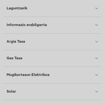
Laguntzarik
Informazio erabilgarria
Argia Tasa
Gas Tasa
Mugikortasun Elektrikoa
Solar