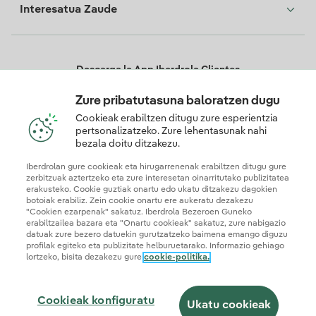
Interesatua Zaude
Descarga la App Iberdrola Clientes
Zure pribatutasuna baloratzen dugu
Cookieak erabiltzen ditugu zure esperientzia
pertsonalizatzeko. Zure lehentasunak nahi
Gure konfiantza-ziurtagiriak
bezala doitu ditzakezu.
Iberdrolan gure cookieak eta hirugarrenenak erabiltzen ditugu gure
zerbitzuak aztertzeko eta zure interesetan oinarritutako publizitatea
erakusteko. Cookie guztiak onartu edo ukatu ditzakezu dagokien
botoiak erabiliz. Zein cookie onartu ere aukeratu dezakezu
"Cookien ezarpenak" sakatuz. Iberdrola Bezeroen Guneko
erabiltzailea bazara eta "Onartu cookieak" sakatuz, zure nabigazio
datuak zure bezero datuekin gurutzatzeko baimena emango diguzu
profilak egiteko eta publizitate helburuetarako. Informazio gehiago
lortzeko, bisita dezakezu gure
cookie-politika.
Web mapa
Legezko informazioa et cookie politika
Pribatutasun politika
Cookieak konfiguratu
Informazioaren segurtasuna
Erabilerraztasuna
Nola izan lankidea
Salaketen Kanala
Iberdrola.com
Cookieak konfiguratu
Ukatu cookieak