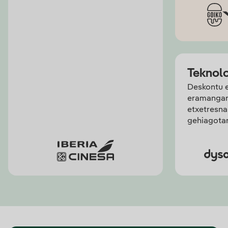
Teknol
Deskontu e
eramangarr
etxetresna
gehiagota