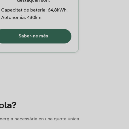
destaquen són:
Capacitat de bateria: 64,8kWh.
Autonomia: 430km.
Saber-ne més
ola?
energia necessària en una quota única.