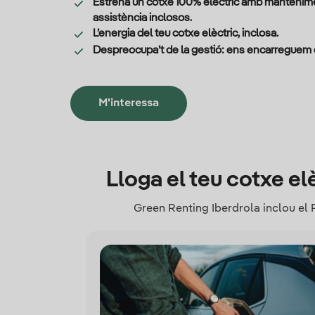
Estrena un cotxe 100% elèctric amb mantenime
assistència inclosos.
L’energia del teu cotxe elèctric, inclosa.
Despreocupa’t de la gestió: ens encarreguem d
M'interessa
Lloga el teu cotxe el
Green Renting Iberdrola inclou el P