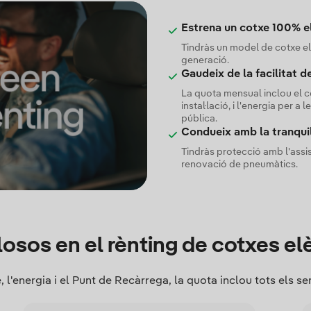
Estrena un cotxe 100% el
Tindràs un model de cotxe elè
generació.
Gaudeix de la facilitat d
La quota mensual inclou el co
instal·lació, i l'energia per a
pública.
Condueix amb la tranquil·
Tindràs protecció amb l'assis
renovació de pneumàtics.
losos en el rènting de cotxes el
 l'energia i el Punt de Recàrrega, la quota inclou tots els se