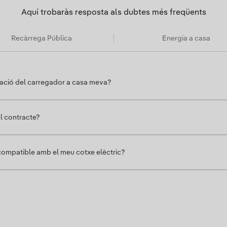
Aquí trobaràs resposta als dubtes més freqüents
Recàrrega Pública
Energia a casa
·lació del carregador a casa meva?
el contracte?
s compatible amb el meu cotxe elèctric?