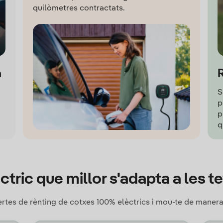
quilòmetres contractats.
a
S
p
p
q
èctric que millor s'adapta a les 
ertes de rènting de cotxes 100% elèctrics i mou-te de manera 