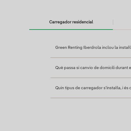
Carregador residencial
Carregador residencial
Green Renting Iberdrola inclou la instal
Què passa si canvio de domicili durant 
Quin tipus de carregador s'instal·la, i é