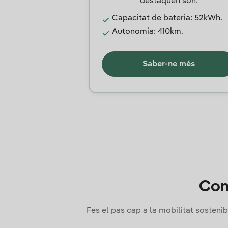
destaquen són:
Capacitat de bateria: 52kWh.
Autonomia: 410km.
Saber-ne més
Com
Fes el pas cap a la mobilitat sosteni