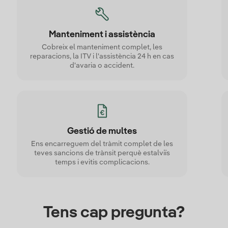
Manteniment i assistència
Cobreix el manteniment complet, les
reparacions, la ITV i l'assistència 24 h en cas
d'avaria o accident.
Gestió de multes
Ens encarreguem del tràmit complet de les
teves sancions de trànsit perquè estalviïs
temps i evitis complicacions.
Tens cap pregunta?