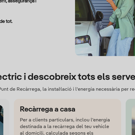
nt, assegurança i
e tot.
èctric i descobreix tots els serv
unt de Recàrrega, la instal·lació i l'energia necessària per r
Recàrrega a casa
Per a clients particulars, inclou l’energia
destinada a la recàrrega del teu vehicle
al domicili, calculada segons els