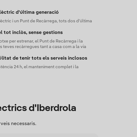
èctric d'última generació
ctric i un Punt de Recàrrega, tots dos d'última
el tot inclòs, sense gestions
txe per estrenar, el Punt de Recàrrega i la
 les teves recàrregues tant a casa com a la via
litat de tenir tots els serveis inclosos
tència 24 h, el manteniment complet i la
èctrics d'Iberdrola
rveis necessaris.