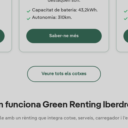
destaquen són:
Capacitat de bateria: 43,2kWh.
Autonomia: 310km.
Saber-ne més
Veure tots els cotxes
 funciona Green Renting Iberdr
ble amb un rènting que integra cotxe, serveis, carregador i l'