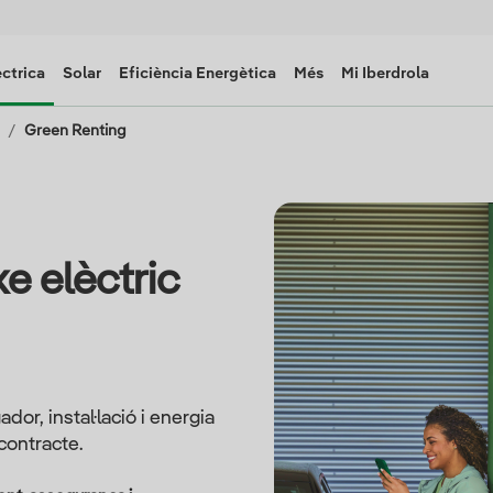
èctrica
Solar
Eficiència Energètica
Més
Mi Iberdrola
Green Renting
xe elèctric
dor, instal·lació i energia
contracte.