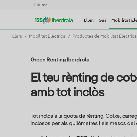
Llars
Llum
Gas
Mobilitat El
Llars
Mobilitat Elèctrica
Productes de Mobilitat Elèctrica
Green Renting Iberdrola
El teu rènting de cot
amb tot inclòs
Tot inclòs a la quota de rènting. Cotxe, carrega
inclosos per als quilòmetres i els mesos del 