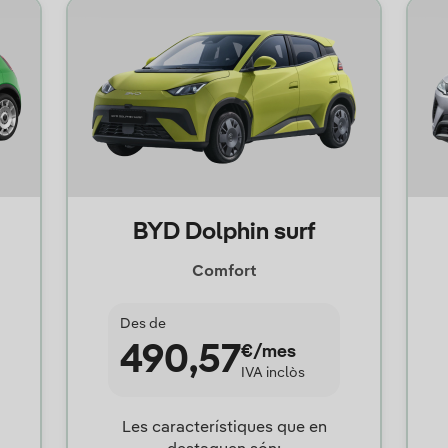
BYD Dolphin surf
Comfort
Des de
490,57
€/mes
IVA inclòs
Les característiques que en