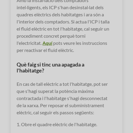
Amb la instal·lació dels comptadors
intel·ligents, els ICP s'han desinstal·lat dels
quadres elèctrics dels habitatges i ara són a
l'interior dels comptadors. Si actua l'ICP i talla
el fluid elèctric en tot l'habitatge, cal seguir un
procediment concret perquè torni
l'electricitat.
Aquí
pots veure les instruccions
per reactivar el fluid elèctric.
Què faig si tinc una apagada a
l'habitatge?
En cas de tall elèctric a tot l'habitatge, pot ser
que s'hagi superat la potència màxima
contractada i l'habitatge s'hagi desconnectat
de la xarxa. Per reposar el subministrament
elèctric, cal seguir els passos següents:
1. Obre el quadre elèctric de l'habitatge.