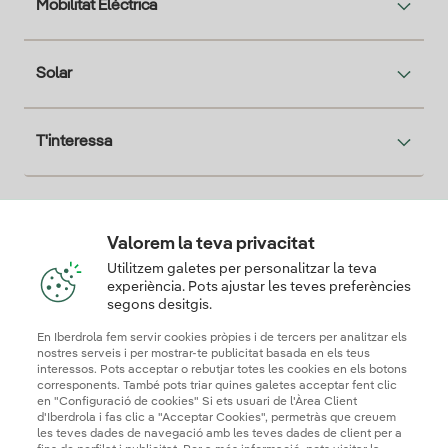
Mobilitat Elèctrica
Solar
T'interessa
Descarga la App Iberdrola Clientes
Valorem la teva privacitat
Utilitzem galetes per personalitzar la teva
experiència. Pots ajustar les teves preferències
segons desitgis.
Els nostres certificats de confiança
En Iberdrola fem servir cookies pròpies i de tercers per analitzar els
nostres serveis i per mostrar-te publicitat basada en els teus
interessos. Pots acceptar o rebutjar totes les cookies en els botons
corresponents. També pots triar quines galetes acceptar fent clic
en "Configuració de cookies" Si ets usuari de l'Àrea Client
d'Iberdrola i fas clic a "Acceptar Cookies", permetràs que creuem
les teves dades de navegació amb les teves dades de client per a