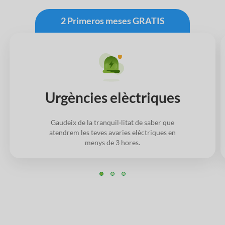
2 Primeros meses GRATIS
Urgències elèctriques
Gaudeix de la tranquil·litat de saber que
atendrem les teves avaries elèctriques en
menys de 3 hores.