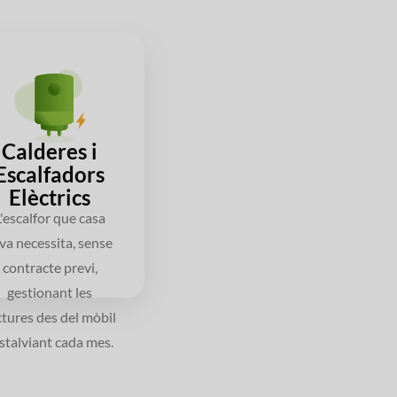
Calderes i
Escalfadors
Elèctrics
L'escalfor que casa
va necessita, sense
contracte previ,
gestionant les
ctures des del mòbil
estalviant cada mes.