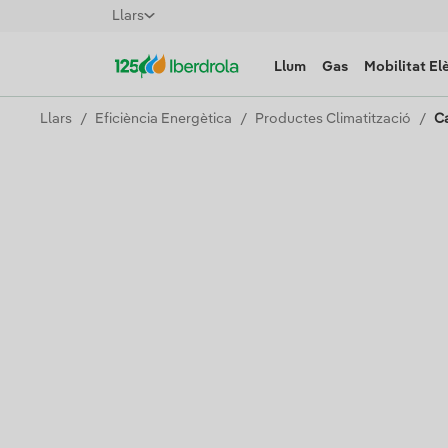
Llars
Llum
Gas
Mobilitat El
Llars
Eficiència Energètica
Productes Climatització
Ca
Calderes i Escalfadors de Gas
Gaudeix de la calor de la
consumeix menys sens