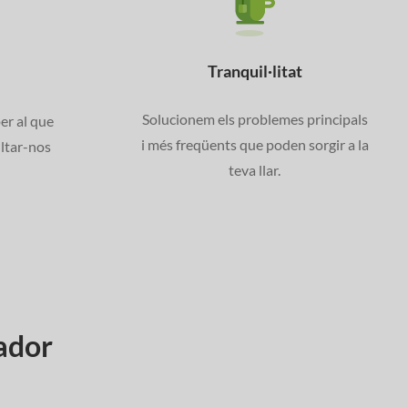
Tranquil·litat
Solucionem els problemes principals
per al que
i més freqüents que poden sorgir a la
ultar-nos
teva llar.
.
fador