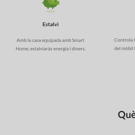
Estalvi
Controla l
Amb la casa equipada amb Smart
del mòbil 
Home, estalviaràs energia i diners.
Què 