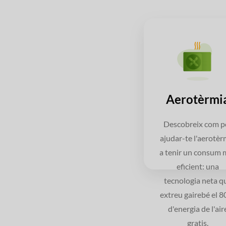
Aerotèrmi
Descobreix com p
ajudar-te l'aerotèr
a tenir un consum 
eficient: una
tecnologia neta q
extreu gairebé el 8
d'energia de l'air
gratis.