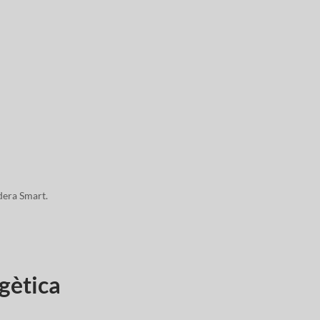
dera Smart.
rgètica