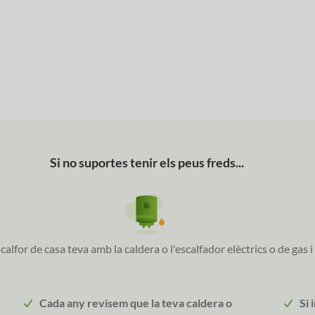
Si no suportes tenir els peus freds...
alfor de casa teva amb la caldera o l'escalfador elèctrics o de gas i
Cada any revisem que la teva caldera o
Si 