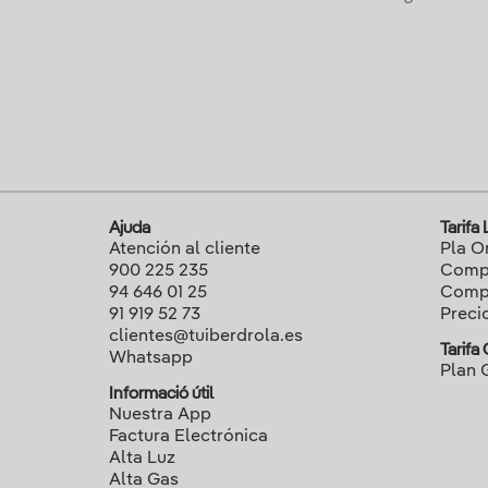
Ajuda
Tarifa
Atención al cliente
Pla O
900 225 235
Compa
94 646 01 25
Compa
91 919 52 73
Preci
clientes@tuiberdrola.es
Tarifa
Whatsapp
Plan 
Informació útil
Nuestra App
Factura Electrónica
Alta Luz
Alta Gas