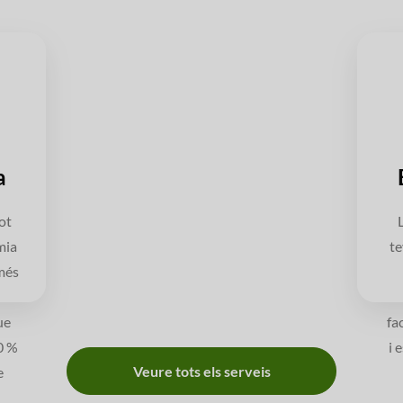
a
ot
mia
te
més
ue
fa
0 %
i 
Veure tots els serveis
e