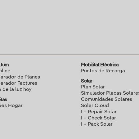
 Llum
Mobilitat Elèctrica
nline
Puntos de Recarga
rador de Planes
Solar
rador Factures
Plan Solar
o de la luz hoy
Simulador Placas Solare
Comunidades Solares
 Gas
Gas Hogar
Solar Cloud
I + Repair Solar
I + Check Solar
I + Pack Solar