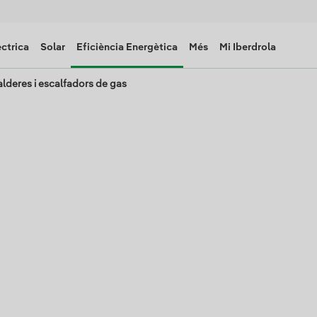
èctrica
Solar
Eficiència Energètica
Més
Mi Iberdrola
lderes i escalfadors de gas
 teva llar i
e pagar més