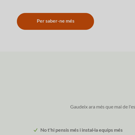
Per saber-ne més
Gaudeix ara més que mai de l'esc
No t'hi pensis més i instal·la equips més