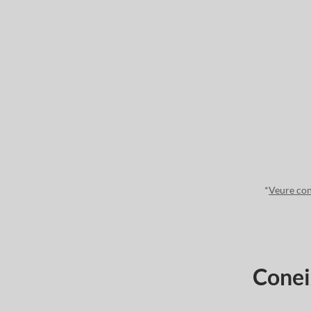
*
Veure con
Coneix