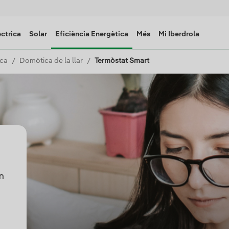
èctrica
Solar
Eficiència Energètica
Més
Mi Iberdrola
ica
Domòtica de la llar
Termòstat Smart
n