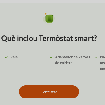
Què inclou Termòstat smart?
t
Relé
Adaptador de xarxa i
Pil
de caldera
nec
mu
Contratar