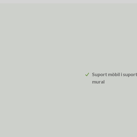
Suport mòbil i supor
mural