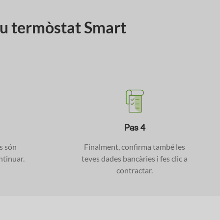
teu termòstat Smart
Pas 4
s són
Finalment, confirma també les
ntinuar.
teves dades bancàries i fes clic a
contractar.