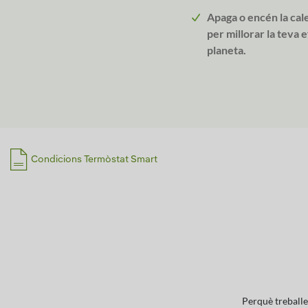
Apaga o encén la cale
per millorar la teva e
planeta.
Condicions Termòstat Smart
Perquè treballe