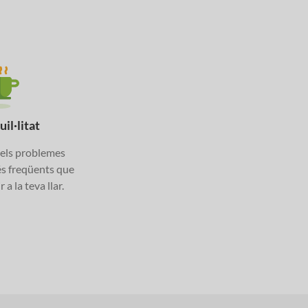
il·litat
els problemes
és freqüents que
a la teva llar.