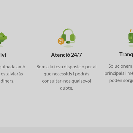
Tranqu
lvi
Atenció 24/7
Solucionem 
equipada amb
Som a la teva disposició per al
principals i m
estalviaràs
que necessitis i podràs
poden sorgir 
 diners.
consultar-nos qualsevol
dubte.