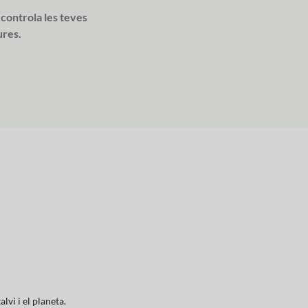
 controla les teves
ures.
vi i el planeta.