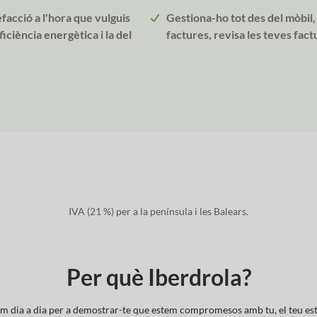
facció a l'hora que vulguis
Gestiona-ho tot des del mòbil,
ficiència energètica i la del
factures, revisa les teves fact
IVA (21 %) per a la península i les Balears.
Per què Iberdrola?
m dia a dia per a demostrar-te que estem compromesos amb tu, el teu estal