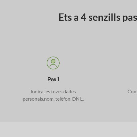
Ets a 4 senzills p
Pas 1
Indica les teves dades
Conf
personals,nom, telèfon, DNI...