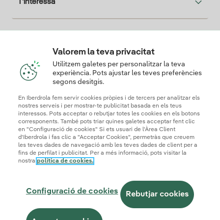
T'interessa
Descarga la App Iberdrola Clientes
Valorem la teva privacitat
Utilitzem galetes per personalitzar la teva
experiència. Pots ajustar les teves preferències
segons desitgis.
Els nostres certificats de confiança
En Iberdrola fem servir cookies pròpies i de tercers per analitzar els
nostres serveis i per mostrar-te publicitat basada en els teus
interessos. Pots acceptar o rebutjar totes les cookies en els botons
corresponents. També pots triar quines galetes acceptar fent clic
en "Configuració de cookies" Si ets usuari de l'Àrea Client
d'Iberdrola i fas clic a "Acceptar Cookies", permetràs que creuem
les teves dades de navegació amb les teves dades de client per a
fins de perfilat i publicitat. Per a més informació, pots visitar la
nostra
política de cookies.
Mapa web
Informació legal i Política de cookies
Política de privadesa
Configuració de cookies
Seguridad de la información
Accessibilitat
Configuració de cookies
Com ser col·laborador?
Transparència IA
Iberdrola.com
Rebutjar cookies
© 2026 Iberdrola Clientes S.A.U.