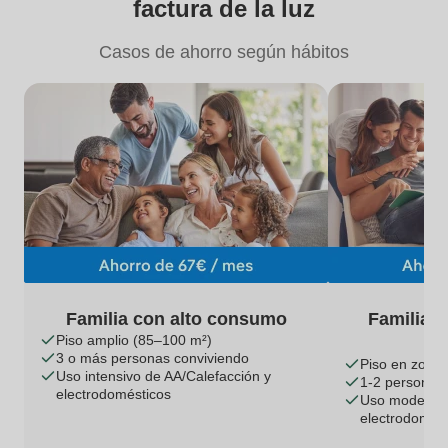
factura de la luz
Casos de ahorro según hábitos
Familia con alto consumo
Familia 
Piso amplio (85–100 m²)
3 o más personas conviviendo
Piso en zona 
Uso intensivo de AA/Calefacción y
1-2 personas 
electrodomésticos
Uso moderado
electrodomés