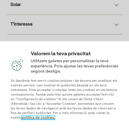
Solar
T'interessa
Descarga la App Iberdrola Clientes
Valorem la teva privacitat
Utilitzem galetes per personalitzar la teva
experiència. Pots ajustar les teves preferències
segons desitgis.
Els nostres certificats de confiança
En Iberdrola fem servir cookies pròpies i de tercers per analitzar els
nostres serveis i per mostrar-te publicitat basada en els teus
interessos. Pots acceptar o rebutjar totes les cookies en els botons
corresponents. També pots triar quines galetes acceptar fent clic
en "Configuració de cookies" Si ets usuari de l'Àrea Client
d'Iberdrola i fas clic a "Acceptar Cookies", permetràs que creuem
les teves dades de navegació amb les teves dades de client per a
fins de perfilat i publicitat. Per a més informació, pots visitar la
nostra
política de cookies.
Mapa web
Informació legal i Política de cookies
Política de privadesa
Configuració de cookies