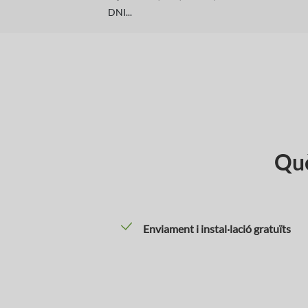
DNI...
Què
Enviament i instal·lació gratuïts