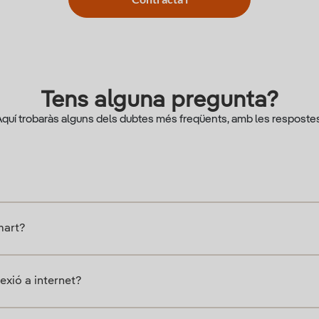
Tens alguna pregunta?
quí trobaràs alguns dels dubtes més freqüents, amb les respostes
mart?
xió a internet?