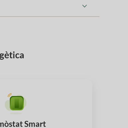
rgètica
mòstat Smart