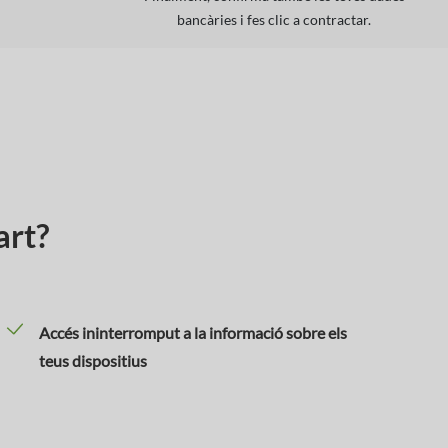
bancàries i fes clic a contractar.
art?
Accés ininterromput a la informació sobre els
teus dispositius