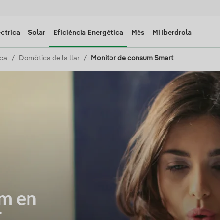
èctrica
Solar
Eficiència Energètica
Més
Mi Iberdrola
ica
Domòtica de la llar
Monitor de consum Smart
um en
€