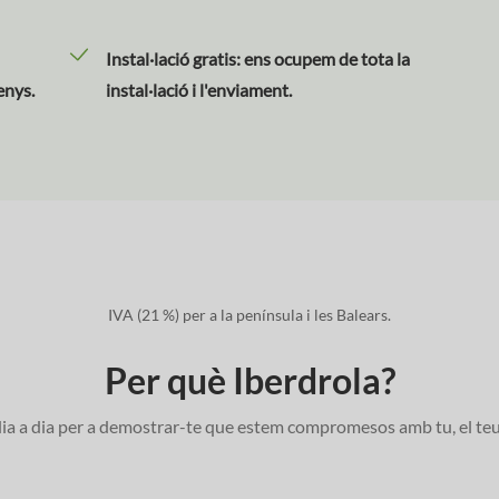
Instal·lació gratis: ens ocupem de tota la
enys.
instal·lació i l'enviament.
IVA (21 %) per a la península i les Balears.
Per què Iberdrola?
a a dia per a demostrar-te que estem compromesos amb tu, el teu e