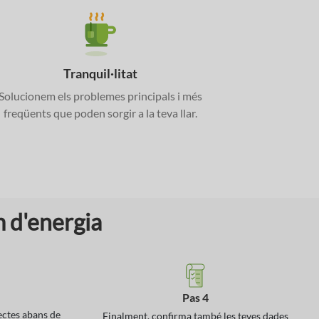
Tranquil·litat
Solucionem els problemes principals i més
freqüents que poden sorgir a la teva llar.
m d'energia
Pas 4
ectes abans de
Finalment, confirma també les teves dades