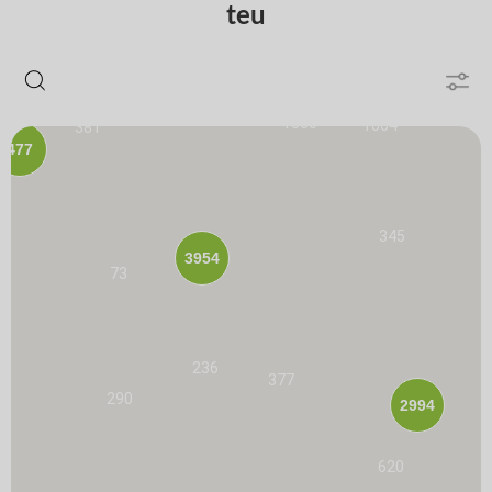
teu
1251
1830
1064
381
477
345
3954
73
236
377
290
2994
620