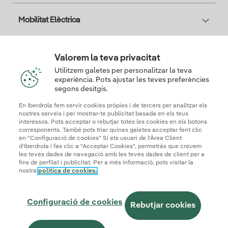
Mobilitat Elèctrica
Solar
Valorem la teva privacitat
Utilitzem galetes per personalitzar la teva
experiència. Pots ajustar les teves preferències
segons desitgis.
T'interessa
En Iberdrola fem servir cookies pròpies i de tercers per analitzar els
nostres serveis i per mostrar-te publicitat basada en els teus
interessos. Pots acceptar o rebutjar totes les cookies en els botons
corresponents. També pots triar quines galetes acceptar fent clic
Descarga la App Iberdrola Clientes
en "Configuració de cookies" Si ets usuari de l'Àrea Client
d'Iberdrola i fas clic a "Acceptar Cookies", permetràs que creuem
les teves dades de navegació amb les teves dades de client per a
fins de perfilat i publicitat. Per a més informació, pots visitar la
nostra
política de cookies.
Mapa web
Informació legal i Política de cookies
Política de privadesa
Configuració de cookies
Configuració de cookies
Seguridad de la información
Accessibilitat
Rebutjar cookies
Com ser col·laborador?
Canal de denúncies
Iberdrola.com