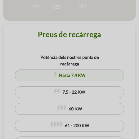
464
510
1125
10
Preus de recàrrega
Potència dels nostres punts de
recàrrega
Hasta 7,4 KW
7,5 - 22 KW
60 KW
61 - 200 KW