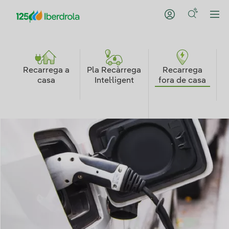
Recarrega a
Pla Recàrrega
Recarrega
casa
Intel·ligent
fora de casa