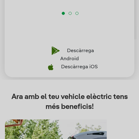
Descàrrega
Android
Descàrrega iOS
Ara amb el teu vehicle elèctric tens
més beneficis!