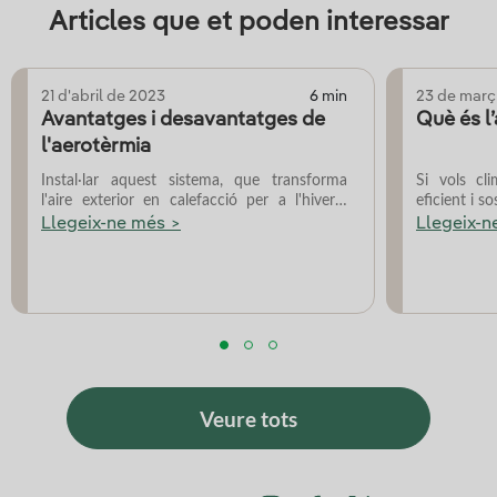
Articles que et poden interessar
21 d'abril de 2023
6 min
23 de març
Avantatges i desavantatges de
Què és l
l'aerotèrmia
Instal·lar aquest sistema, que transforma
Si vols cl
l'aire exterior en calefacció per a l'hivern,
eficient i so
refrigeració per a l'estiu...
Llegeix-ne més >
Llegeix-n
Veure tots