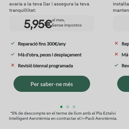
avaria a la teva llar i assegura la teva
instal·
tranquil·litat:
manten
al mes,
5,95€
Sense impostos
Reparació fins 300€/any
Rep
Mà d'obra, peces i desplaçament
Mà 
Revisió biennal programada
Rev
Per saber-ne més
*5% de descompte en el terme de llum amb el Pla Estalvi
Intel·ligent Aerotèrmia en contractar el I+Pack Aerotèrmia.