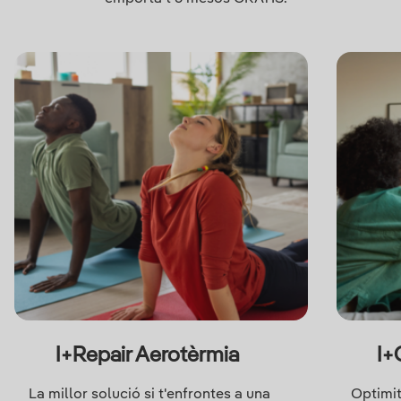
I+Repair Aerotèrmia
I+
La millor solució si t'enfrontes a una
Optimit