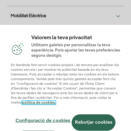
Mobilitat Elèctrica
Solar
Valorem la teva privacitat
Utilitzem galetes per personalitzar la teva
experiència. Pots ajustar les teves preferències
segons desitgis.
T'interessa
En Iberdrola fem servir cookies pròpies i de tercers per analitzar els
nostres serveis i per mostrar-te publicitat basada en els teus
interessos. Pots acceptar o rebutjar totes les cookies en els botons
corresponents. També pots triar quines galetes acceptar fent clic
Descarga la App Iberdrola Clientes
en "Configuració de cookies" Si ets usuari de l'Àrea Client
d'Iberdrola i fas clic a "Acceptar Cookies", permetràs que creuem
les teves dades de navegació amb les teves dades de client per a
fins de perfilat i publicitat. Per a més informació, pots visitar la
nostra
política de cookies.
Mapa web
Informació legal i Política de cookies
Política de privadesa
Configuració de cookies
Configuració de cookies
Seguridad de la información
Accessibilitat
Rebutjar cookies
Com ser col·laborador?
Canal de denúncies
Iberdrola.com