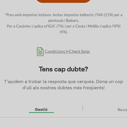
*Preu amb impostos inclosos. Inclou: impostos indirects: l'IVA (21%) per a
península i Balears.
Per a Canàries s'aplica el'IGIC (7%) i per a Ceuta i Melilla s'aplica l'IPSI
(4%).
Condicions I+Check Solar
Tens cap dubte?
T'ajudem a trobar la resposta que cerques. Dona un cop
d'ull als nostres dubtes més freqüents!
Gestió
Revi
Gestió