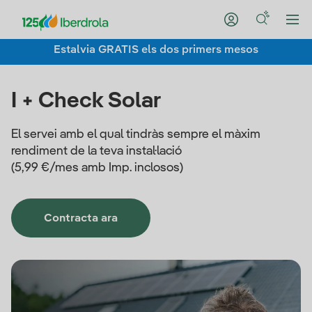
Estalvia GRATIS els dos primers mesos
I + Check Solar
El servei amb el qual tindràs sempre el màxim
rendiment de la teva instal·lació
(5,99 €/mes amb Imp. inclosos)
Contracta ara