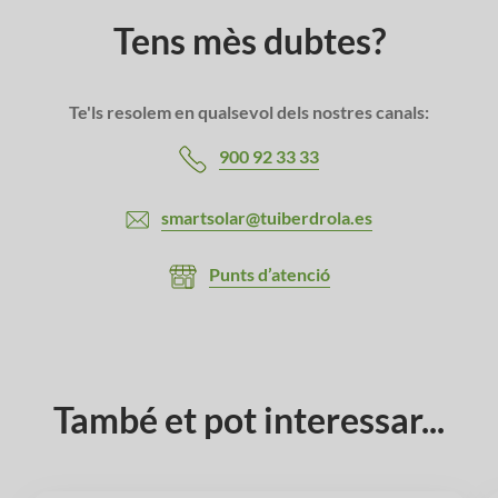
Tens mès dubtes?
Te'ls resolem en qualsevol dels nostres canals:
900 92 33 33
smartsolar@tuiberdrola.es
Punts d’atenció
També et pot interessar...