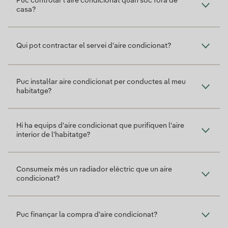
Puc controlar l'aire condicionat quan soc fora de
casa?
Qui pot contractar el servei d'aire condicionat?
Puc instal·lar aire condicionat per conductes al meu
habitatge?
Hi ha equips d'aire condicionat que purifiquen l'aire
interior de l'habitatge?
Consumeix més un radiador elèctric que un aire
condicionat?
Puc finançar la compra d'aire condicionat?