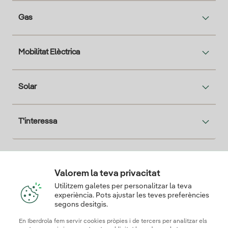
Gas
Mobilitat Elèctrica
Solar
T'interessa
Descarga la App Iberdrola Clientes
Valorem la teva privacitat
Utilitzem galetes per personalitzar la teva
experiència. Pots ajustar les teves preferències
segons desitgis.
Els nostres certificats de confiança
En Iberdrola fem servir cookies pròpies i de tercers per analitzar els