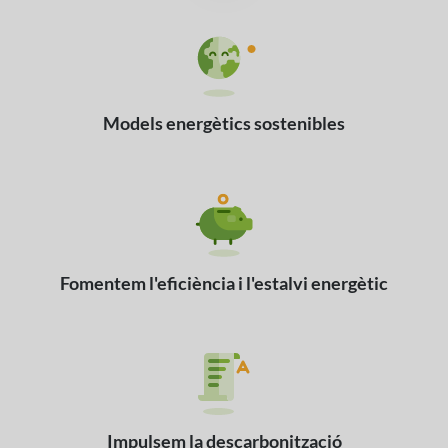
Models energètics
sostenibles
Fomentem
l'eficiència i
l'estalvi energètic
Impulsem la
descarbonització