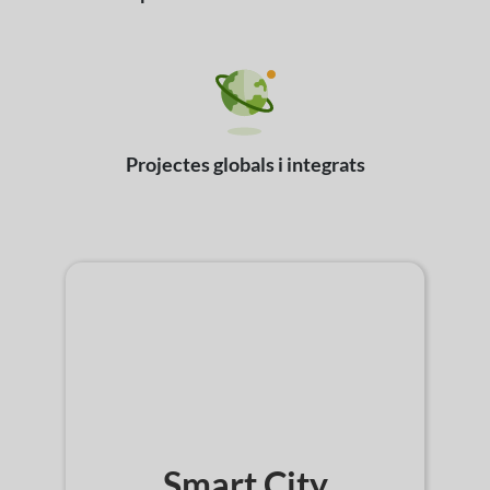
Projectes globals
i integrats
Smart City