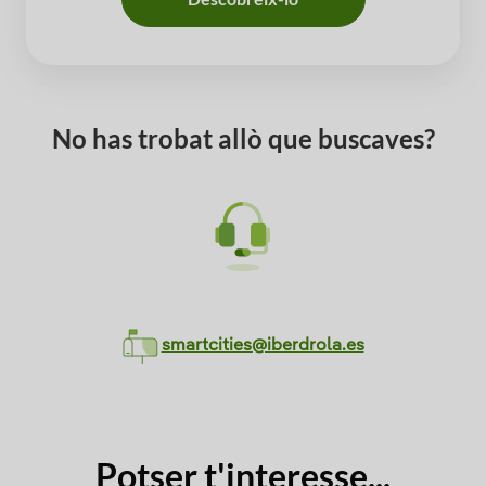
No has trobat allò que buscaves?
smartcities@iberdrola.es
Potser t'interesse...