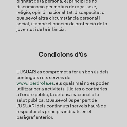
dignitat de la persona, el principi de no
discriminació per motius de raça, sexe,
religió, opinió, nacionalitat, discapacitat o
qualsevol altra circumstància personal i
social, i també el principi de protecció de la
joventut i de la infància.
Condicions d'ús
L’USUARI es compromet a fer un bon ús dels
continguts i els serveis de
www.iberdrola.es
, els quals mai no es poden
utilitzar per a activitats il·lícites o contràries
a l’ordre públic, la defensa nacional o la
salut pública. Qualsevol ús per part de
l’USUARI dels continguts i serveis haurà de
respectar els principis indicats en el
paràgraf anterior.