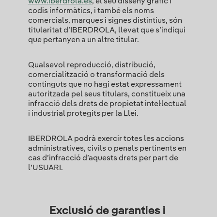
www.iberdrola.es
, el seu disseny gràfic i
codis informàtics, i també els noms
comercials, marques i signes distintius, són
titularitat d’IBERDROLA, llevat que s’indiqui
que pertanyen a un altre titular.
Qualsevol reproducció, distribució,
comercialització o transformació dels
continguts que no hagi estat expressament
autoritzada pel seus titulars, constitueix una
infracció dels drets de propietat intel·lectual
i industrial protegits per la Llei.
IBERDROLA podrà exercir totes les accions
administratives, civils o penals pertinents en
cas d’infracció d’aquests drets per part de
l’USUARI.
Exclusió de garanties i