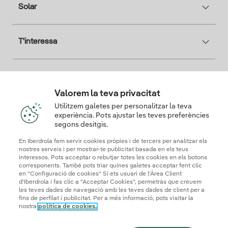
Solar
T'interessa
Descarga la App Iberdrola Clientes
Valorem la teva privacitat
Utilitzem galetes per personalitzar la teva
experiència. Pots ajustar les teves preferències
segons desitgis.
Els nostres certificats de confiança
En Iberdrola fem servir cookies pròpies i de tercers per analitzar els
nostres serveis i per mostrar-te publicitat basada en els teus
interessos. Pots acceptar o rebutjar totes les cookies en els botons
corresponents. També pots triar quines galetes acceptar fent clic
en "Configuració de cookies" Si ets usuari de l'Àrea Client
d'Iberdrola i fas clic a "Acceptar Cookies", permetràs que creuem
les teves dades de navegació amb les teves dades de client per a
fins de perfilat i publicitat. Per a més informació, pots visitar la
nostra
política de cookies.
Mapa web
Informació legal i Política de cookies
Política de privadesa
Configuració de cookies