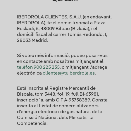
IBERDROLA CLIENTES, S.A.U. (en endavant,
IBERDROLA), té el domicili social a Plaza
Euskadi, 5, 48009 Bilbao (Bizkaia), i el
domicili fiscal al carrer Tomás Redondo, 1,
28033 Madrid.
Si voleu més informació, podeu posar-vos
en contacte amb nosaltres mitjançant el
telèfon 900 225 235
, o mitjançant l'adreça
electrònica
clientes@tuiberdrola.es
.
Està inscrita al Registre Mercantil de
Biscaia, tom 5448, foli 19, full BI-63981,
inscripció 1a, amb CIF A-95758389. Consta
inscrita al llistat de comercialitzadors
d'energia elèctrica i de gas natural de la
Comissió Nacional dels Mercats i la
Competència.