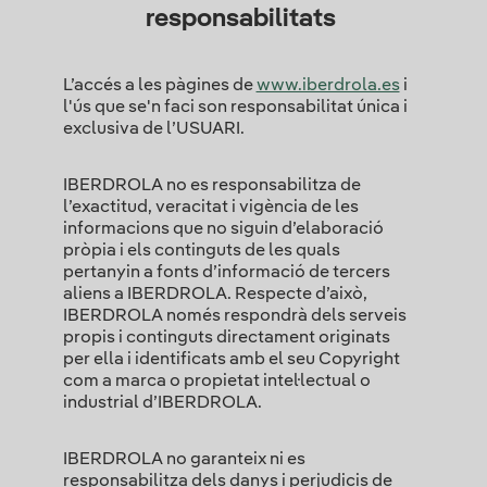
responsabilitats
L’accés a les pàgines de
www.iberdrola.es
i
l'ús que se'n faci son responsabilitat única i
exclusiva de l’USUARI.
IBERDROLA no es responsabilitza de
l’exactitud, veracitat i vigència de les
informacions que no siguin d’elaboració
pròpia i els continguts de les quals
pertanyin a fonts d’informació de tercers
aliens a IBERDROLA. Respecte d’això,
IBERDROLA només respondrà dels serveis
propis i continguts directament originats
per ella i identificats amb el seu Copyright
com a marca o propietat intel·lectual o
industrial d’IBERDROLA.
IBERDROLA no garanteix ni es
responsabilitza dels danys i perjudicis de