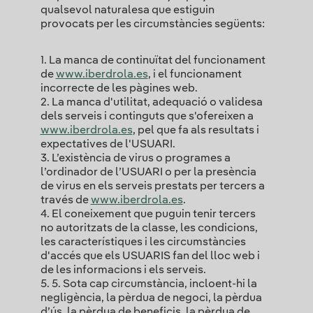
qualsevol naturalesa que estiguin
provocats per les circumstàncies següents:
1. La manca de continuïtat del funcionament
de
www.iberdrola.es
, i el funcionament
incorrecte de les pàgines web.
2. La manca d'utilitat, adequació o validesa
dels serveis i continguts que s'ofereixen a
www.iberdrola.es
, pel que fa als resultats i
expectatives de l'USUARI.
3. L’existència de virus o programes a
l’ordinador de l’USUARI o per la presència
de virus en els serveis prestats per tercers a
través de
www.iberdrola.es
.
4. El coneixement que puguin tenir tercers
no autoritzats de la classe, les condicions,
les característiques i les circumstàncies
d'accés que els USUARIS fan del lloc web i
de les informacions i els serveis.
5. 5. Sota cap circumstància, incloent-hi la
negligència, la pèrdua de negoci, la pèrdua
d’ús, la pèrdua de beneficis, la pèrdua de