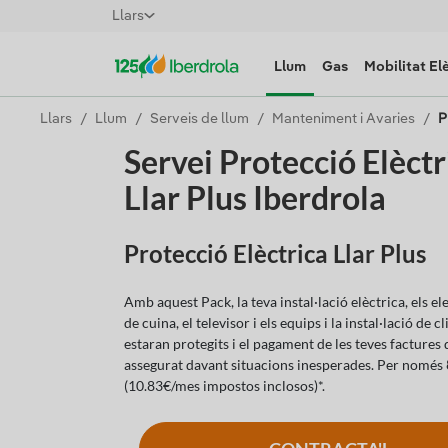
Llars
Llum
Gas
Mobilitat El
Llars
Llum
Serveis de llum
Manteniment i Avaries
P
Servei Protecció Elèctr
Llar Plus Iberdrola
Protecció Elèctrica Llar Plus
Amb aquest Pack, la teva instal·lació elèctrica, els e
de cuina, el televisor i els equips i la instal·lació de c
estaran protegits i el pagament de les teves factures 
assegurat davant situacions inesperades. Per només
(10.83€/mes impostos inclosos)*.