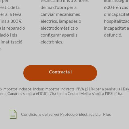
€ per
tècnic amb fins a 3 hores
llum assegur
stic de la
de mà d'obra per a
600 € en cas
er a la teva
canviar mecanismes
d'incapacita
Fins a 300 €
elèctrics, làmpades o
hospitalitzac
a la reparació
electrodomèstics o
incapacitat 
lació i els
configurar aparells
defunció.
limatització
electrònics.
a.
Contracta'l
 impostos inclosos. Inclou: impostos indirects: l'IVA (21%) per a península i Bal
er a Canàries s'aplica el'IGIC (7%) i per a Ceuta i Melilla s'aplica l'IPSI (4%).
Condicions del servei Protecció Elèctrica Llar Plus