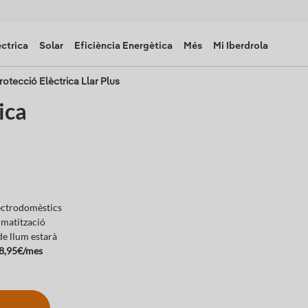
èctrica
Solar
Eficiència Energètica
Més
Mi Iberdrola
rotecció Elèctrica Llar Plus
ica
lectrodomèstics
limatització
de llum estarà
8,95€/mes