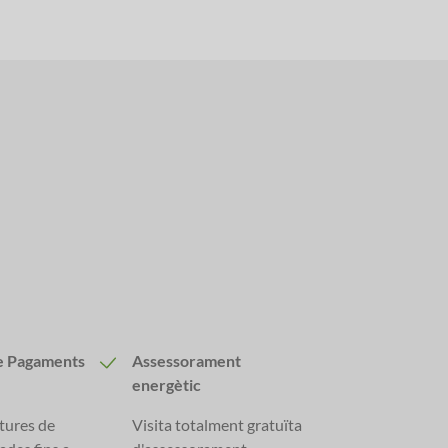
e Pagaments
Assessorament
energètic
ctures de
Visita totalment gratuïta