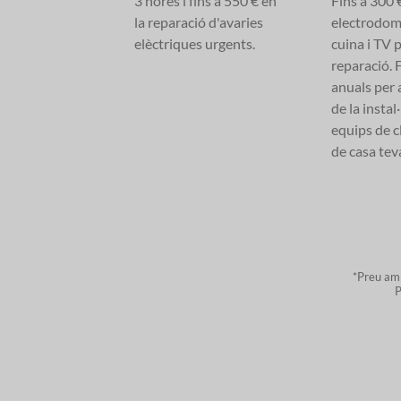
3 hores i fins a 550 € en
Fins a 300 
la reparació d'avaries
electrodomè
elèctriques urgents.
cuina i TV p
reparació. 
anuals per 
de la instal·
equips de c
de casa tev
*Preu amb
P