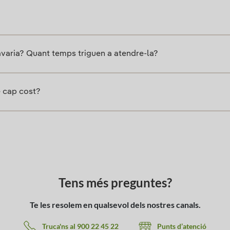
 avaria? Quant temps triguen a atendre-la?
e cap cost?
Tens més preguntes?
Te les resolem en qualsevol dels nostres canals.
Truca'ns al 900 22 45 22
Punts d’atenció