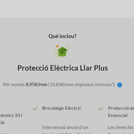
Qué inclou?
Protecció Elèctrica Llar Plus
Per només
8,95€/mes
(10,83€/mes impostos inclosos*)
Bricolatge Elèctric
Protecció d
èstics 10 i
Essencial
ció
Intervenció anual d'un
Les teves fa