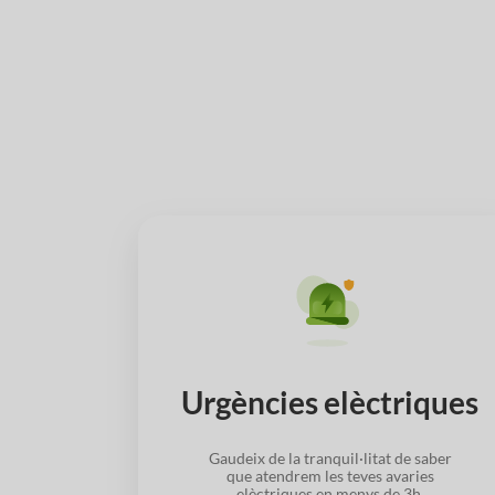
Urgències elèctriques
Gaudeix de la tranquil·litat de saber
que atendrem les teves avaries
elèctriques en menys de 3h.