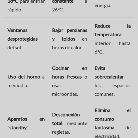
18°C
para enfriar
constante
a
energía.
rápido.
26°C.
Reduce la
Ventanas
Bajar persianas
temperatura
desprotegidas
y toldos
en
interior hasta
del sol.
horas de calor.
6°C.
Cocinar en
Evita
Uso del horno
a
horas frescas
o
sobrecalentar
mediodía.
usar
los espacios
microondas.
comunes.
Elimina el
Desconexión
Aparatos en
consumo
total
mediante
"standby"
.
fantasma
de
regletas.
electricidad.