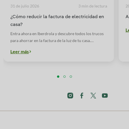
31 de julio 2026
3 min de lectura
2
¿Cómo reducir la factura de electricidad en
A
casa?
L
Entra ahora en Iberdrola y descubre todos los trucos
para ahorrar en la factura de la luz de tu casa.
Bombillas, electrodomésticos... ¡No te los pierdas!
Leer más