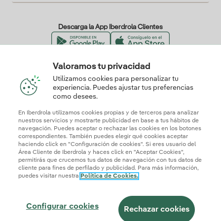
Descarga la App Iberdrola Clientes
Valoramos tu privacidad
Nuestros certificados de confianza
Utilizamos cookies para personalizar tu
experiencia. Puedes ajustar tus preferencias
como desees.
En Iberdrola utilizamos cookies propias y de terceros para analizar
nuestros servicios y mostrarte publicidad en base a tus hábitos de
navegación. Puedes aceptar o rechazar las cookies en los botones
correspondientes. También puedes elegir qué cookies aceptar
haciendo click en "Configuración de cookies". Si eres usuario del
Área Cliente de Iberdrola y haces click en "Aceptar Cookies",
permitirás que crucemos tus datos de navegación con tus datos de
cliente para fines de perfilado y publicidad. Para más información,
puedes visitar nuestra
Política de Cookies.
Mapa web
Información legal y Política de cookies
Política de privacidad
Configurar cookies
Seguridad de la información
Accesibilidad
Configurar cookies
¿Cómo ser colaborador?
Transparencia IA
Iberdrola.com
Rechazar cookies