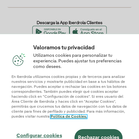
Descarga la App Iberdrola Clientes
Valoramos tu privacidad
Nuestros certificados de confianza
Utilizamos cookies para personalizar tu
experiencia. Puedes ajustar tus preferencias
como desees.
En Iberdrola utilizamos cookies propias y de terceros para analizar
nuestros servicios y mostrarte publicidad en base a tus hábitos de
navegación. Puedes aceptar o rechazar las cookies en los botones
correspondientes. También puedes elegir qué cookies aceptar
haciendo click en "Configuración de cookies". Si eres usuario del
Área Cliente de Iberdrola y haces click en "Aceptar Cookies",
permitirás que crucemos tus datos de navegación con tus datos de
cliente para fines de perfilado y publicidad. Para más información,
puedes visitar nuestra
Política de Cookies.
Mapa web
Información legal y Política de cookies
Política de privacidad
Configurar cookies
Seguridad de la información
Accesibilidad
Configurar cookies
¿Cómo ser colaborador?
Transparencia IA
Iberdrola.com
Rechazar cookies