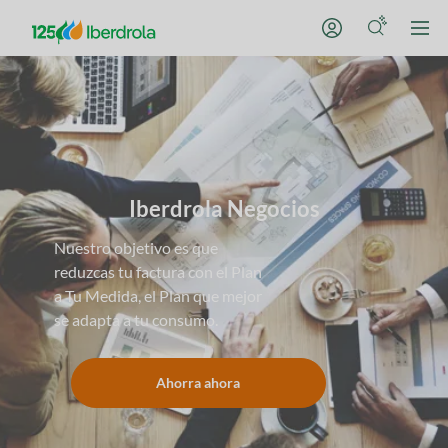
Iberdrola Negocios
Nuestro objetivo es que
reduzcas tu factura con el Plan
a Tu Medida, el Plan que mejor
se adapta a tu consumo.
Ahorra ahora