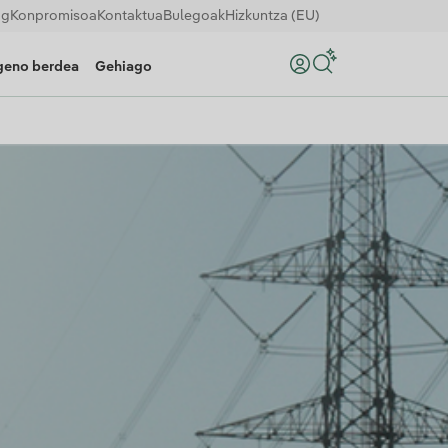
og
Konpromisoa
Kontaktua
Bulegoak
Hizkuntza (EU)
geno berdea
Gehiago
Bilatu