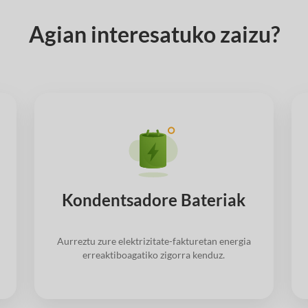
Agian interesatuko zaizu?
Kondentsadore Bateriak
Aurreztu zure elektrizitate-fakturetan energia
erreaktiboagatiko zigorra kenduz.