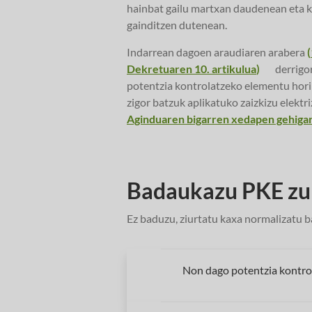
hainbat gailu martxan daudenean eta 
gainditzen dutenean.
Indarrean dagoen araudiaren arabera
(
Dekretuaren 10. artikulua
)
derrigo
potentzia kontrolatzeko elementu hori 
zigor batzuk aplikatuko zaizkizu elektr
Aginduaren bigarren xedapen gehigar
Badaukazu PKE zu
Ez baduzu, ziurtatu kaxa normalizatu ba
Non dago potentzia kontro