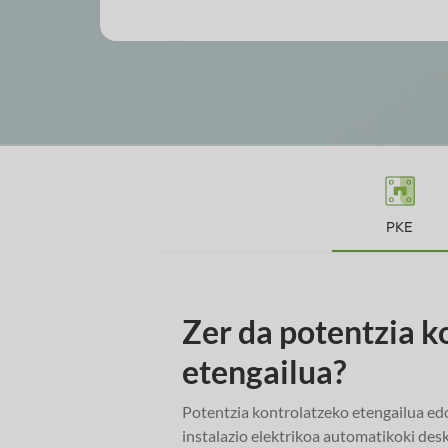
PKE
Zer da potentzia k
etengailua?
Potentzia kontrolatzeko etengailua ed
instalazio elektrikoa automatikoki de