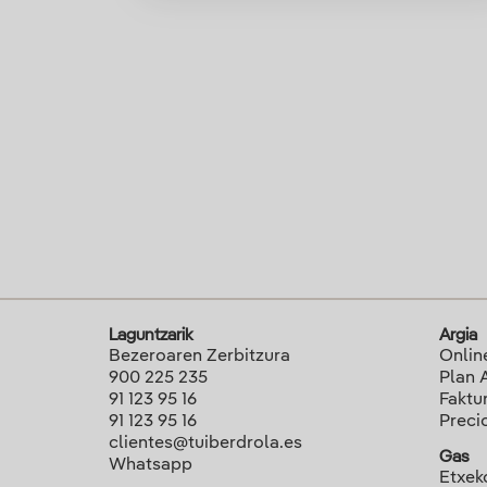
Laguntzarik
Argia
Bezeroaren Zerbitzura
Onlin
900 225 235
Plan 
91 123 95 16
Faktu
91 123 95 16
Preci
clientes@tuiberdrola.es
Gas
Whatsapp
Etxek