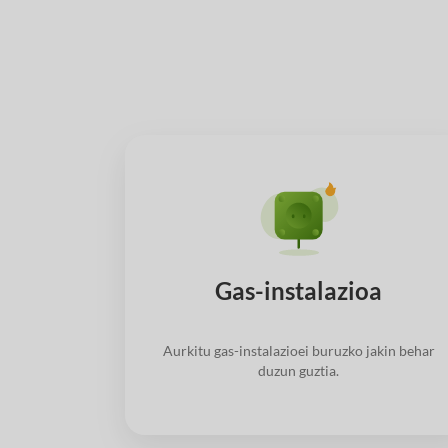
Gas-instalazioa
Aurkitu gas-instalazioei buruzko jakin behar
duzun guztia.