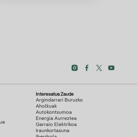
Interesatua Zaude
Argindarrari Buruzko
Aholkuak
Autokontsumoa
Energia Aurreztea
lua
Garraio Elektrikoa
Iraunkortasuna
Iberdrola