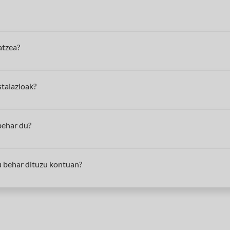
atzea?
stalazioak?
 behar du?
u behar dituzu kontuan?