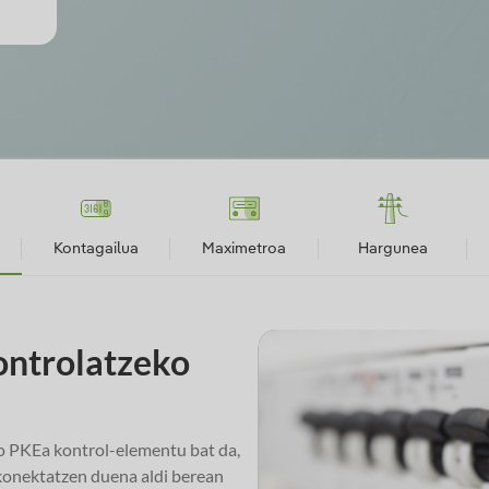
Kontagailua
Maximetroa
Hargunea
ontrolatzeko
o PKEa kontrol-elementu bat da,
skonektatzen duena aldi berean