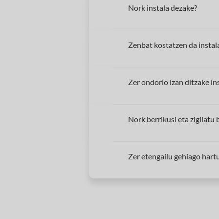
Nork instala dezake?
Zenbat kostatzen da instal
Zer ondorio izan ditzake in
Nork berrikusi eta zigilatu
Zer etengailu gehiago hart