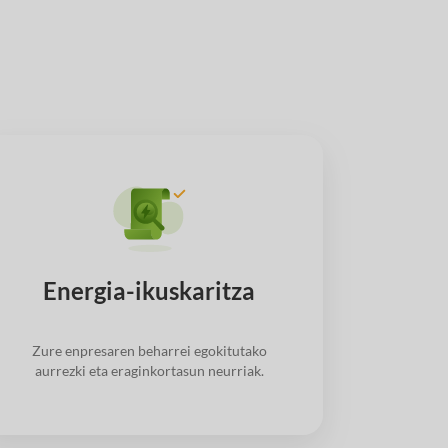
Energia-ikuskaritza
Zure enpresaren beharrei egokitutako
aurrezki eta eraginkortasun neurriak.