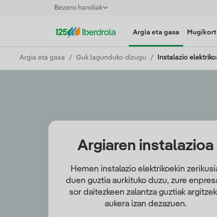
Bezero handiak
Argia eta gasa
Mugikort
Argia eta gasa
Guk lagunduko dizugu
Instalazio elektriko
Argiaren instalazioa
Hemen instalazio elektrikoekin zerikusi
duen guztia aurkituko duzu, zure enpres
sor daitezkeen zalantza guztiak argitze
aukera izan dezazuen.