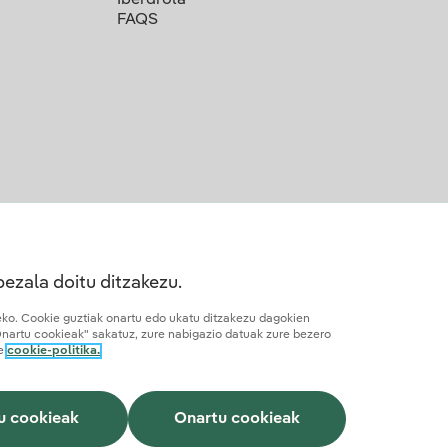
FAQS
bezala doitu ditzakezu.
teko. Cookie guztiak onartu edo ukatu ditzakezu dagokien
Onartu cookieak" sakatuz, zure nabigazio datuak zure bezero
re
cookie-politika.
suna
Nola izan lankidea
Gardentasuna IA
Iberdrola.com
u cookieak
Onartu cookieak
Webgune hau reCAPTCHA bidez babestuta dago.