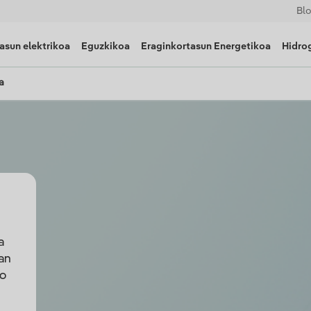
Bl
asun elektrikoa
Eguzkikoa
Eraginkortasun Energetikoa
Hidro
a
a
an
ko