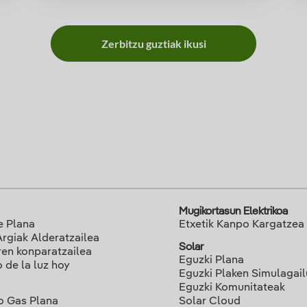
Zerbitzu guztiak ikusi
Mugikortasun Elektrikoa
e Plana
Etxetik Kanpo Kargatzea
Argiak Alderatzailea
Solar
ren konparatzailea
Eguzki Plana
o de la luz hoy
Eguzki Plaken Simulagai
Eguzki Komunitateak
o Gas Plana
Solar Cloud