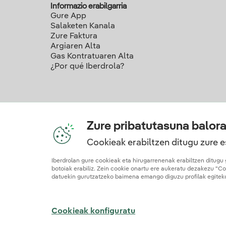
Informazio erabilgarria
Gure App
Salaketen Kanala
Zure Faktura
Argiaren Alta
Gas Kontratuaren Alta
¿Por qué Iberdrola?
Zure pribatutasuna balor
Cookieak erabiltzen ditugu zure e
Iberdrolan gure cookieak eta hirugarrenenak erabiltzen ditugu 
Gure
botoiak erabiliz. Zein cookie onartu ere aukeratu dezakezu "C
datuekin gurutzatzeko baimena emango diguzu profilak egiteko 
Web mapa
Legezko informazioa et cookie politika
Pri
Cookieak konfiguratu
© 2026 Iberdrola Clientes S.A.U.