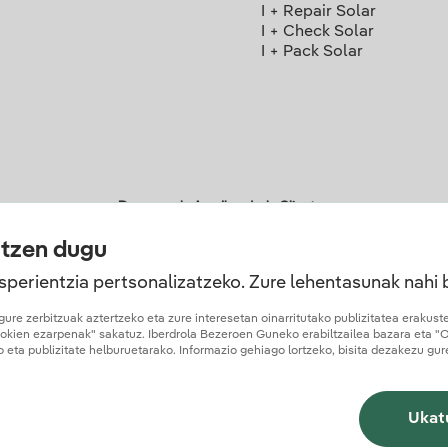
I + Repair Solar
I + Check Solar
I + Pack Solar
Descarga la App Iberdrola Clientes
atzen dugu
sperientzia pertsonalizatzeko. Zure lehentasunak nahi 
gure zerbitzuak aztertzeko eta zure interesetan oinarritutako publizitatea erakus
 konfiantza-ziurtagiriak
ookien ezarpenak" sakatuz. Iberdrola Bezeroen Guneko erabiltzailea bazara eta "
eta publizitate helburuetarako. Informazio gehiago lortzeko, bisita dezakezu gu
batutasun politika
Cookieak konfiguratu
Informazioaren segurtasuna
Erabilerrazta
Ukat