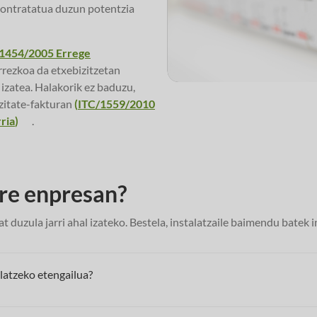
kontratatua duzun potentzia
1454/2005 Errege
rrezkoa da etxebizitzetan
izatea. Halakorik ez baduzu,
izitate-fakturan
(
ITC/1559/2010
ria
)
.
re enpresan?
t duzula jarri ahal izateko. Bestela, instalatzaile baimendu batek 
latzeko etengailua?