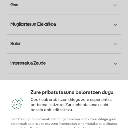
Gas
Mugikortasun Elektrikoa
Solar
Interesatua Zaude
Descarga la App Iberdrola Clientes
Zure pribatutasuna baloratzen dugu
Cookieak erabiltzen ditugu zure esperientzia
pertsonalizatzeko. Zure lehentasunak nahi
bezala doitu ditzakezu.
Gure konfiantza-ziurtagiriak
Iberdrolan gure cookieak eta hirugarrenenak erabiltzen ditugu gure
zerbitzuak aztertzeko eta zure interesetan oinarritutako publizitatea