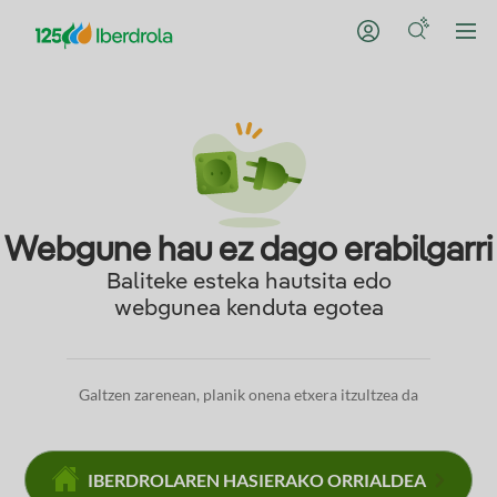
Webgune hau ez dago erabilgarri
Baliteke esteka hautsita edo
webgunea kenduta egotea
Galtzen zarenean, planik onena etxera itzultzea da
IBERDROLAREN HASIERAKO ORRIALDEA