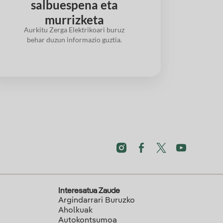
salbuespena eta
murrizketa
Aurkitu Zerga Elektrikoari buruz
behar duzun informazio guztia.
Interesatua Zaude
Argindarrari Buruzko
Aholkuak
Autokontsumoa