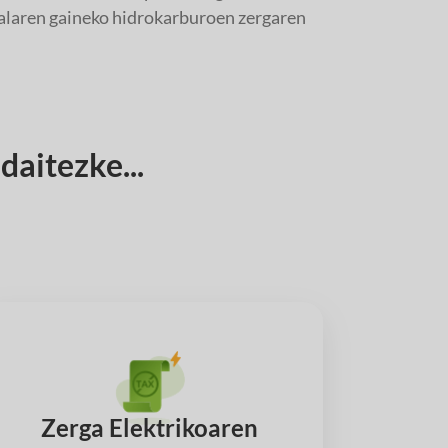
uralaren gaineko hidrokarburoen zergaren
aitezke...
Zerga Elektrikoaren