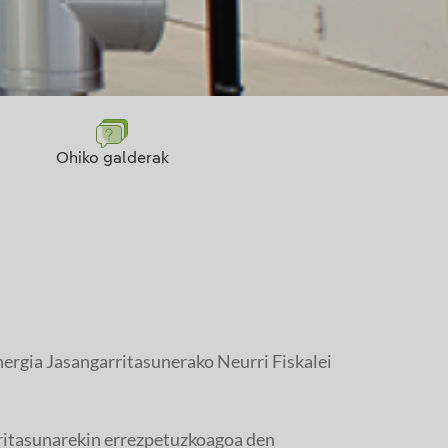
Ohiko galderak
Energia Jasangarritasunerako Neurri Fiskalei
ritasunarekin errezpetuzkoagoa den