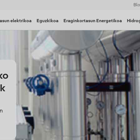
Bl
asun elektrikoa
Eguzkikoa
Eraginkortasun Energetikoa
Hidro
ko
ak
in