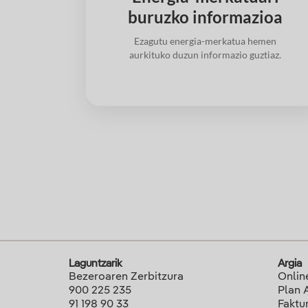
buruzko informazioa
Ezagutu energia-merkatua hemen
aurkituko duzun informazio guztiaz.
Laguntzarik
Argia
Bezeroaren Zerbitzura
Onlin
900 225 235
Plan 
91 198 90 33
Faktu