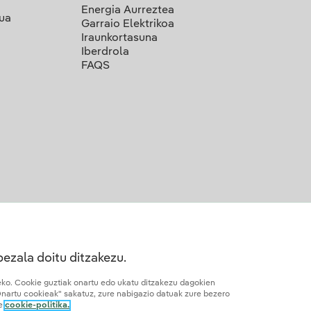
Energia Aurreztea
lua
Garraio Elektrikoa
Iraunkortasuna
Iberdrola
FAQS
bezala doitu ditzakezu.
teko. Cookie guztiak onartu edo ukatu ditzakezu dagokien
Onartu cookieak" sakatuz, zure nabigazio datuak zure bezero
re
cookie-politika.