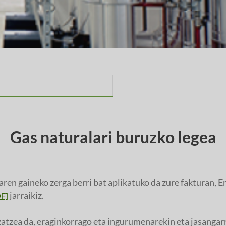
Gas naturalari buruzko legea
aren gaineko zerga berri bat aplikatuko da zure fakturan, 
jarraikiz.
DF]
atzea da, eraginkorrago eta ingurumenarekin eta jasangar