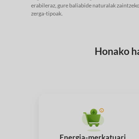
erabileraz, gure baliabide naturalak zaintzek
zerga-tipoak.
Honako ha
Energia-merkatuari