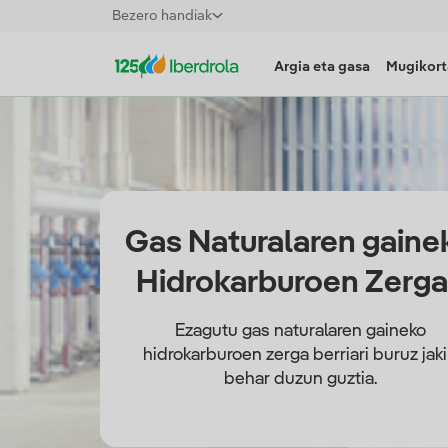
Bezero handiak
Argia eta gasa
Mugikort
Gas Naturalaren gaine
Hidrokarburoen Zerg
Ezagutu gas naturalaren gaineko
hidrokarburoen zerga berriari buruz jak
behar duzun guztia.