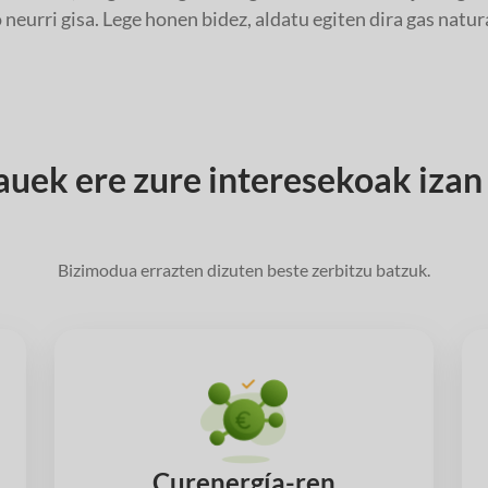
o neurri gisa. Lege honen bidez, aldatu egiten dira gas nat
uek ere zure interesekoak izan d
Bizimodua errazten dizuten beste zerbitzu batzuk.
Curenergía-ren