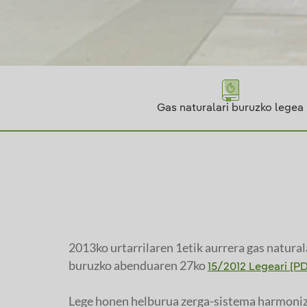
Gas naturalari buruzko legea
2013ko urtarrilaren 1etik aurrera gas natural
buruzko abenduaren 27ko
15/2012 Legeari [P
Lege honen helburua zerga-sistema harmoniz