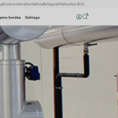
og
Konpromisoa
Kontaktua
Bulegoak
Hizkuntza (EU)
geno berdea
Gehiago
Bilatu