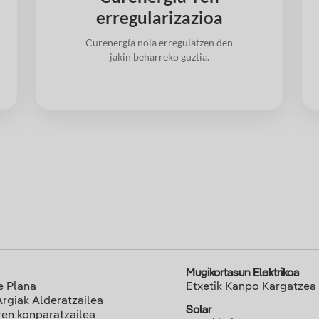
erregularizazioa
Curenergía nola erregulatzen den
jakin beharreko guztia.
Mugikortasun Elektrikoa
e Plana
Etxetik Kanpo Kargatzea
Argiak Alderatzailea
Solar
ren konparatzailea