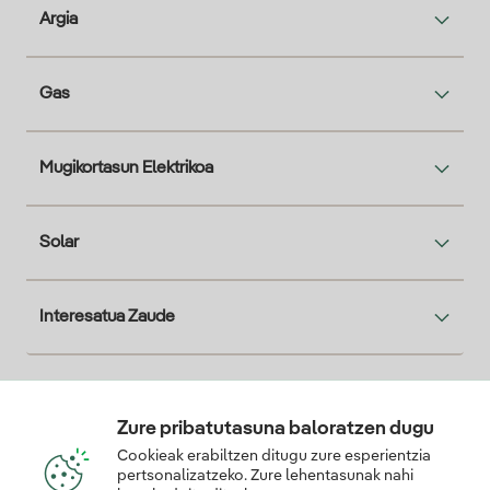
Argia
Gas
Mugikortasun Elektrikoa
Solar
Interesatua Zaude
Descarga la App Iberdrola Clientes
Zure pribatutasuna baloratzen dugu
Cookieak erabiltzen ditugu zure esperientzia
pertsonalizatzeko. Zure lehentasunak nahi