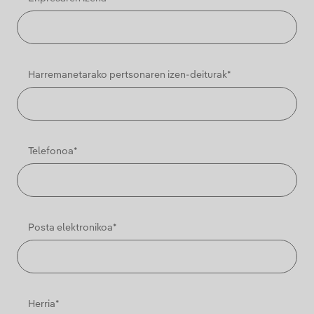
Harremanetarako pertsonaren izen-deiturak*
Telefonoa*
Posta elektronikoa*
Herria*