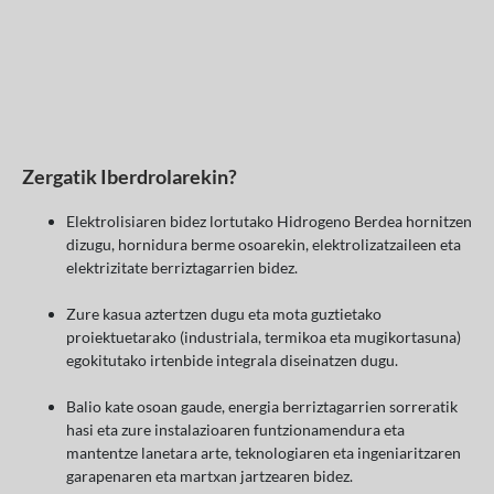
Zergatik Iberdrolarekin?
Elektrolisiaren bidez lortutako Hidrogeno Berdea hornitzen
dizugu, hornidura berme osoarekin, elektrolizatzaileen eta
elektrizitate berriztagarrien bidez.
Zure kasua aztertzen dugu eta mota guztietako
proiektuetarako (industriala, termikoa eta mugikortasuna)
egokitutako irtenbide integrala diseinatzen dugu.
Balio kate osoan gaude, energia berriztagarrien sorreratik
hasi eta zure instalazioaren funtzionamendura eta
mantentze lanetara arte, teknologiaren eta ingeniaritzaren
garapenaren eta martxan jartzearen bidez.