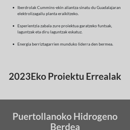
Iberdrolak Cummins-ekin aliantza sinatu du Guadalajaran
elektrolizagailu planta eraikitzeko.
Esperientzia zabala zure proiektua garatzeko funtsak,
laguntzak eta diru laguntzak eskatuz.
Energia berriztagarrien munduko liderra den bermea.
2023Eko Proiektu Errealak
Puertollanoko Hidrogeno
Berdea