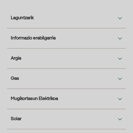
Laguntzarik
Informazio erabilgarria
Argia
Gas
Mugikortasun Elektrikoa
Solar