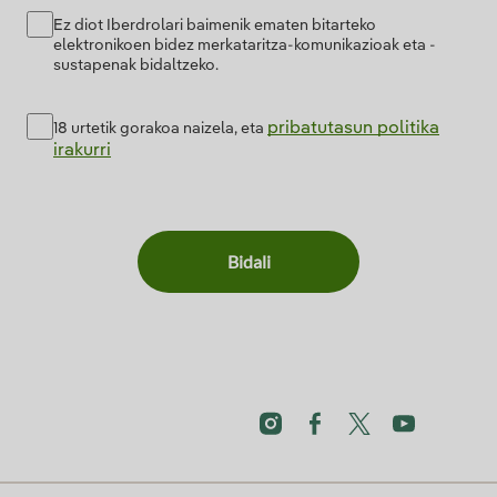
Ez diot Iberdrolari baimenik ematen bitarteko
elektronikoen bidez merkataritza-komunikazioak eta -
sustapenak bidaltzeko.
pribatutasun politika
18 urtetik gorakoa naizela, eta
irakurri
Bidali