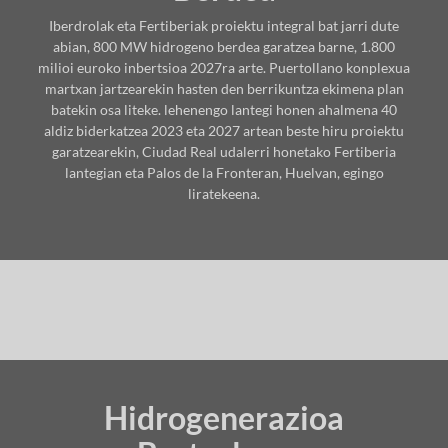
Iberdrolak eta Fertiberiak proiektu integral bat jarri dute
abian, 800 MW hidrogeno berdea garatzea barne, 1.800
milioi euroko inbertsioa 2027ra arte. Puertollano konplexua
martxan jartzearekin hasten den berrikuntza ekimena plan
batekin osa liteke. lehenengo lantegi honen ahalmena 40
aldiz biderkatzea 2023 eta 2027 artean beste hiru proiektu
garatzearekin, Ciudad Real udalerri honetako Fertiberia
lantegian eta Palos de la Fronteran, Huelvan, egingo
liratekeena.
Hidrogenerazioa