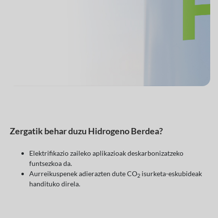
Zergatik behar duzu Hidrogeno Berdea?
Elektrifikazio zaileko aplikazioak deskarbonizatzeko
funtsezkoa da.
Aurreikuspenek adierazten dute CO
isurketa-eskubideak
2
handituko direla.