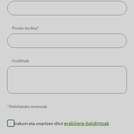
Posta-kodea*
Iruzkinak
*Nahitaezko eremuak
erabilera-baldintzak
Irakurri eta onartzen ditut