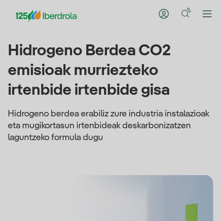
Hidrogeno Berdea CO2
emisioak murriezteko
irtenbide irtenbide gisa
Hidrogeno berdea erabiliz zure industria instalazioak
eta mugikortasun irtenbideak deskarbonizatzen
laguntzeko formula dugu