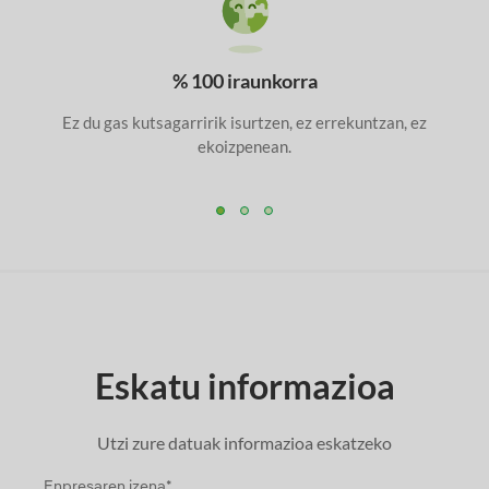
% 100 iraunkorra
Ez du gas kutsagarririk isurtzen, ez errekuntzan, ez
ekoizpenean.
Eskatu informazioa
Utzi zure datuak informazioa eskatzeko
Enpresaren izena*