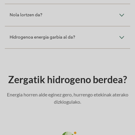
Nola lortzen da?
Hidrogenoa energia garbia al da?
Zergatik hidrogeno berdea?
Energia horren alde eginez gero, hurrengo etekinak aterako
dizkiogulako.