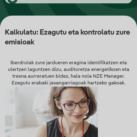
Kalkulatu: Ezagutu eta kontrolatu zure
emisioak
Iberdrolak zure jardueren eragina identifikatzen eta
ulertzen laguntzen dizu, auditoretza energetikoen eta
tresna aurreratuen bidez, hala nola NZE Manager.
Ezagutu erabaki jasangarriagoak hartzeko gakoak.