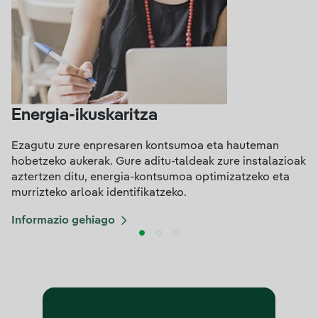
Energia-ikuskaritza
Ezagutu zure enpresaren kontsumoa eta hauteman
hobetzeko aukerak. Gure aditu-taldeak zure instalazioak
aztertzen ditu, energia-kontsumoa optimizatzeko eta
murrizteko arloak identifikatzeko.
Informazio gehiago