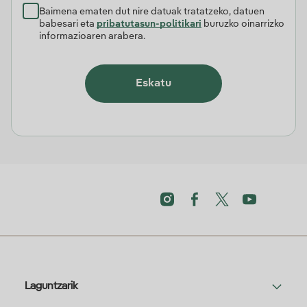
Baimena ematen dut nire datuak tratatzeko, datuen
babesari eta
pribatutasun-politikari
buruzko oinarrizko
informazioaren arabera.
Eskatu
Laguntzarik