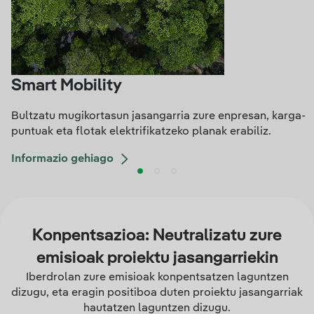
Smart Mobility
Bultzatu mugikortasun jasangarria zure enpresan, karga-
puntuak eta flotak elektrifikatzeko planak erabiliz.
Informazio gehiago
Konpentsazioa: Neutralizatu zure
emisioak proiektu jasangarriekin
Iberdrolan zure emisioak konpentsatzen laguntzen
dizugu, eta eragin positiboa duten proiektu jasangarriak
hautatzen laguntzen dizugu.