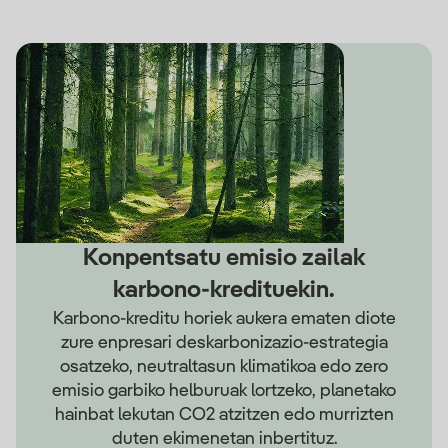
Konpentsatu emisio zailak
karbono-kredituekin.
Karbono-kreditu horiek aukera ematen diote
zure enpresari deskarbonizazio-estrategia
osatzeko, neutraltasun klimatikoa edo zero
emisio garbiko helburuak lortzeko, planetako
hainbat lekutan CO2 atzitzen edo murrizten
duten ekimenetan inbertituz.