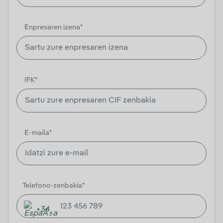
Enpresaren izena*
IFK*
E-maila*
Telefono-zenbakia*
+34