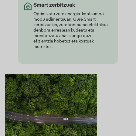
Smart zerbitzuak
Optimizatu zure energia-kontsumoa
modu adimentsuan. Gure Smart
zerbitzuekin, zure kontsumo elektrikoa
denbora errealean kudeatu eta
monitorizatu ahal izango duzu,
efizientzia hobetuz eta kostuak
murriztuz.