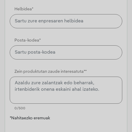
Helbidea*
Posta-kodea*
Zein produktutan zaude interesatuta**
0/500
*Nahitaezko eremuak