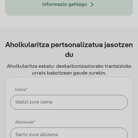
Informazio gehiago
Aholkularitza pertsonalizatua jasotzen
du
Aholkularitza eskatu: deskarbonizaziorako trantsizioko
urrats bakoitzean gaude zurekin.
Izena*
Abizenak*