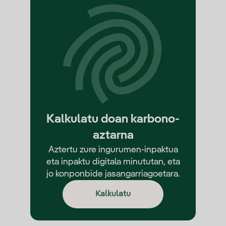
Kalkulatu doan karbono-
aztarna
Aztertu zure ingurumen-inpaktua
eta inpaktu digitala minututan, eta
jo konponbide jasangarriagoetara.
Kalkulatu