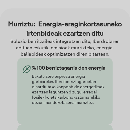
Murriztu: Energia-eraginkortasuneko
irtenbideak ezartzen ditu
Soluzio berritzaileak integratzen ditu, Iberdrolaren
adituen eskutik, emisioak murrizteko, energia-
baliabideak optimizatzen diren bitartean.
% 100 berriztagarria den energia
Elikatu zure enpresa energia
garbiarekin. Iturri berriztagarrietan
oinarritutako konponbide energetikoak
ezartzen laguntzen dizugu, erregai
fosilekiko eta karbono-aztarnarekiko
duzun mendekotasuna murriztuz.