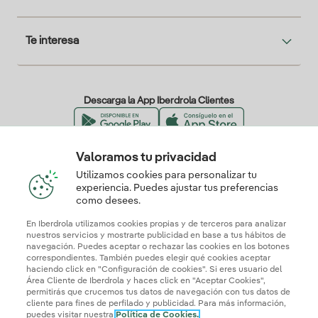
Te interesa
Descarga la App Iberdrola Clientes
Valoramos tu privacidad
Nuestros certificados de confianza
Utilizamos cookies para personalizar tu
experiencia. Puedes ajustar tus preferencias
como desees.
En Iberdrola utilizamos cookies propias y de terceros para analizar
nuestros servicios y mostrarte publicidad en base a tus hábitos de
navegación. Puedes aceptar o rechazar las cookies en los botones
correspondientes. También puedes elegir qué cookies aceptar
haciendo click en "Configuración de cookies". Si eres usuario del
Área Cliente de Iberdrola y haces click en "Aceptar Cookies",
permitirás que crucemos tus datos de navegación con tus datos de
cliente para fines de perfilado y publicidad. Para más información,
puedes visitar nuestra
Política de Cookies.
Mapa web
Información legal y Política de cookies