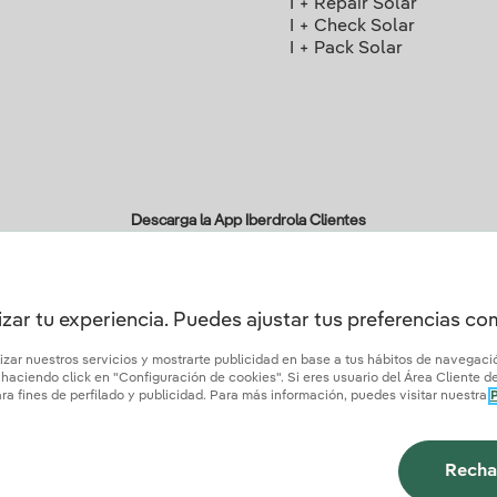
I + Repair Solar
I + Check Solar
I + Pack Solar
Descarga la App Iberdrola Clientes
zar tu experiencia. Puedes ajustar tus preferencias c
ertificados de confianza
lizar nuestros servicios y mostrarte publicidad en base a tus hábitos de navegac
aciendo click en "Configuración de cookies". Si eres usuario del Área Cliente de 
a fines de perfilado y publicidad. Para más información, puedes visitar nuestra
P
tica de privacidad
Configurar cookies
Seguridad de la información
Accesibilidad
¿
Recha