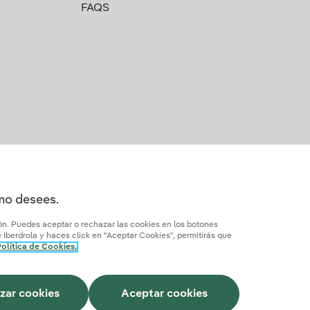
FAQS
omo desees.
ión. Puedes aceptar o rechazar las cookies en los botones
Iberdrola y haces click en "Aceptar Cookies", permitirás que
olítica de Cookies.
Cómo ser colaborador?
Transparencia IA
Iberdrola.com
zar cookies
Aceptar cookies
Este sitio está protegido por reCAPTCHA.