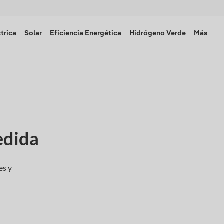
trica
Solar
Eficiencia Energética
Hidrógeno Verde
Más
edida
es y