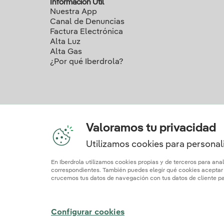
Información Útil
Nuestra App
Canal de Denuncias
Factura Electrónica
Alta Luz
Alta Gas
¿Por qué Iberdrola?
Valoramos tu privacidad
Utilizamos cookies para personali
Nuestros c
En Iberdrola utilizamos cookies propias y de terceros para ana
correspondientes. También puedes elegir qué cookies aceptar h
crucemos tus datos de navegación con tus datos de cliente par
Mapa web
Información legal y Política de cookies
Polí
Configurar cookies
© 2026 Iberdrola Clientes S.A.U.